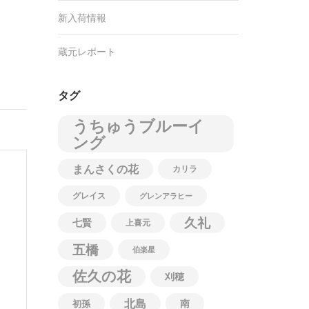
新入荷情報
蔵元レポート
タグ
うちゅうブルーイ
ング
まんさくの花
カリラ
グレイス
グレンアラヒー
久礼
七賢
上喜元
五橋
伯楽星
佐久の花
刈穂
北島
南
初孫