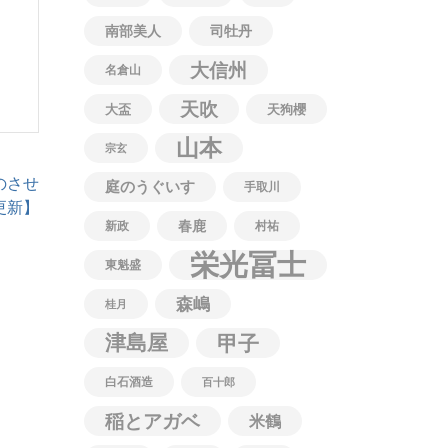
南部美人
司牡丹
大信州
名倉山
天吹
大盃
天狗櫻
山本
宗玄
のさせ
庭のうぐいす
手取川
0更新】
春鹿
新政
村祐
栄光冨士
東魁盛
森嶋
桂月
津島屋
甲子
白石酒造
百十郎
稲とアガベ
米鶴