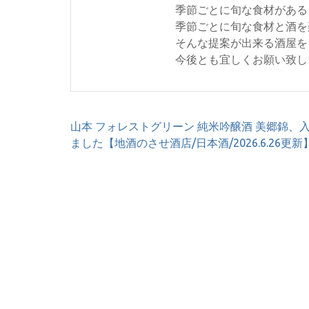
季節ごとに旬な食材がある
季節ごとに旬な食材と酒を
そんな提案が出来る酒屋を
今後とも宜しくお願い致し
投
山本 フォレストグリーン 純米吟醸酒 美郷錦、
稿
ました【地酒のさせ酒店/日本酒/2026.6.26更新
ナ
ビ
ゲ
ー
シ
ョ
ン