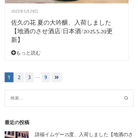
2025年5月29日
佐久の花 夏の大吟醸、入荷しました
【地酒のさせ酒店/日本酒/2025.5.29更
新】
もっと読む
投
…
1
2
3
9
稿
ナ
ビ
検
ゲ
索:
ー
シ
最近の投稿
ョ
ン
請福イムゲー25度、入荷しました【地酒のさ