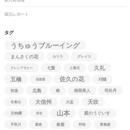
蔵元レポート
タグ
うちゅうブルーイング
まんさくの花
カリラ
グレイス
久礼
七賢
上喜元
グレンアラヒー
佐久の花
五橋
刈穂
伯楽星
北島
南
南部美人
司牡丹
初孫
大信州
天吹
名倉山
大盃
山本
庭のうぐいす
天狗櫻
宗玄
春鹿
手取川
新政
村祐
東魁盛