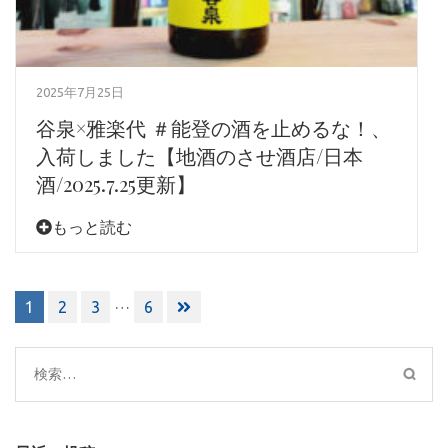
2025年7月25日
谷泉×雅楽代 ＃能登の酒を止めるな！、
入荷しました【地酒のさせ酒店/日本
酒/2025.7.25更新】
もっと読む
投
…
1
2
3
6
稿
ナ
ビ
検
ゲ
索:
ー
シ