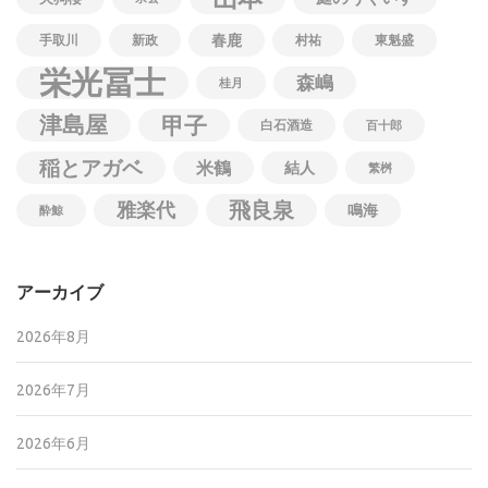
春鹿
手取川
新政
村祐
東魁盛
栄光冨士
森嶋
桂月
津島屋
甲子
白石酒造
百十郎
稲とアガベ
米鶴
結人
繁桝
飛良泉
雅楽代
鳴海
酔鯨
アーカイブ
2026年8月
2026年7月
2026年6月