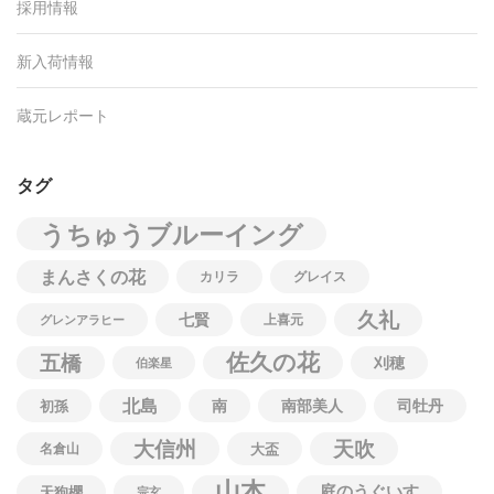
採用情報
新入荷情報
蔵元レポート
タグ
うちゅうブルーイング
まんさくの花
カリラ
グレイス
久礼
七賢
上喜元
グレンアラヒー
佐久の花
五橋
刈穂
伯楽星
北島
南
南部美人
司牡丹
初孫
大信州
天吹
名倉山
大盃
山本
庭のうぐいす
天狗櫻
宗玄