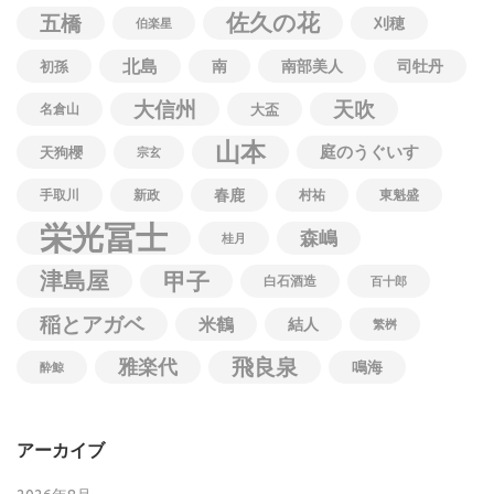
佐久の花
五橋
刈穂
伯楽星
北島
南
南部美人
司牡丹
初孫
大信州
天吹
名倉山
大盃
山本
庭のうぐいす
天狗櫻
宗玄
春鹿
手取川
新政
村祐
東魁盛
栄光冨士
森嶋
桂月
津島屋
甲子
白石酒造
百十郎
稲とアガベ
米鶴
結人
繁桝
飛良泉
雅楽代
鳴海
酔鯨
アーカイブ