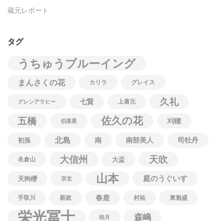
蔵元レポート
タグ
うちゅうブルーイング
まんさくの花
カリラ
グレイス
久礼
七賢
上喜元
グレンアラヒー
佐久の花
五橋
刈穂
伯楽星
北島
南
南部美人
司牡丹
初孫
大信州
天吹
名倉山
大盃
山本
庭のうぐいす
天狗櫻
宗玄
春鹿
手取川
新政
村祐
東魁盛
栄光冨士
森嶋
桂月