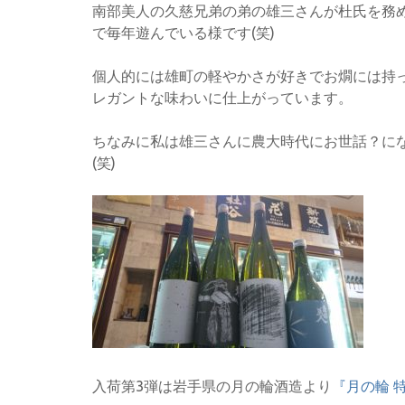
南部美人の久慈兄弟の弟の雄三さんが杜氏を務
で毎年遊んでいる様です(笑)
個人的には雄町の軽やかさが好きでお燗には持
レガントな味わいに仕上がっています。
ちなみに私は雄三さんに農大時代にお世話？に
(笑)
入荷第3弾は岩手県の月の輪酒造より
『月の輪 特