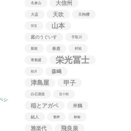
大信州
名倉山
天吹
大盃
天狗櫻
山本
宗玄
庭のうぐいす
手取川
春鹿
新政
村祐
栄光冨士
東魁盛
森嶋
桂月
津島屋
甲子
白石酒造
百十郎
スペシ
稲とアガベ
米鶴
結人
繁桝
酔鯨
飛良泉
雅楽代