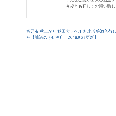
今後とも宜しくお願い致し
投
福乃友 秋上がり 秋田犬ラベル 純米吟醸酒入荷
稿
た【地酒のさせ酒店 2018.9.26更新】
ナ
ビ
ゲ
ー
シ
ョ
ン