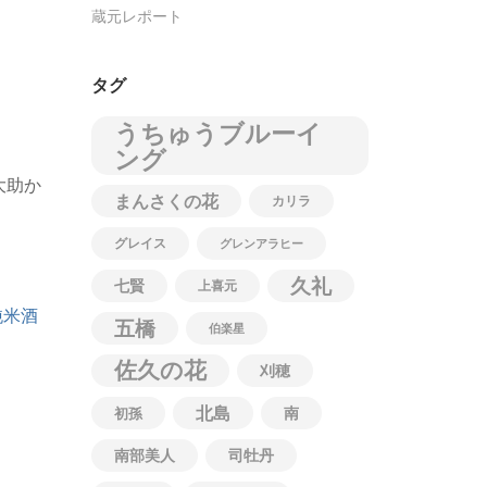
蔵元レポート
タグ
うちゅうブルーイ
ング
大助か
まんさくの花
カリラ
グレイス
グレンアラヒー
久礼
七賢
上喜元
純米酒
五橋
伯楽星
佐久の花
刈穂
北島
南
初孫
南部美人
司牡丹