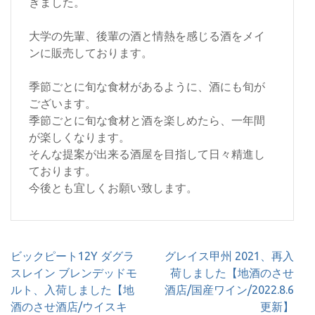
ぎました。
大学の先輩、後輩の酒と情熱を感じる酒をメイ
ンに販売しております。
季節ごとに旬な食材があるように、酒にも旬が
ございます。
季節ごとに旬な食材と酒を楽しめたら、一年間
が楽しくなります。
そんな提案が出来る酒屋を目指して日々精進し
ております。
今後とも宜しくお願い致します。
投
ビックピート12Y ダグラ
グレイス甲州 2021、再入
稿
スレイン ブレンデッドモ
荷しました【地酒のさせ
ナ
ルト、入荷しました【地
酒店/国産ワイン/2022.8.6
ビ
酒のさせ酒店/ウイスキ
更新】