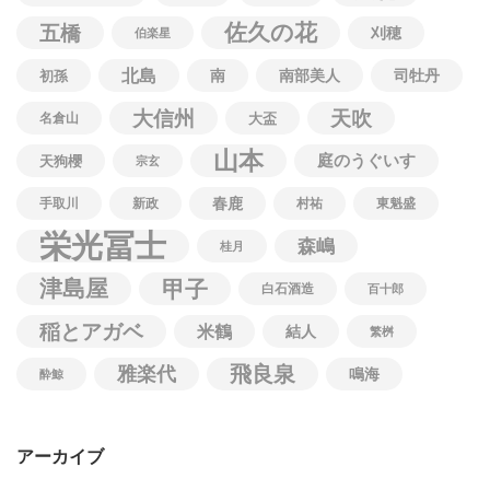
佐久の花
五橋
刈穂
伯楽星
北島
南
南部美人
司牡丹
初孫
大信州
天吹
名倉山
大盃
山本
庭のうぐいす
天狗櫻
宗玄
春鹿
手取川
新政
村祐
東魁盛
栄光冨士
森嶋
桂月
津島屋
甲子
白石酒造
百十郎
稲とアガベ
米鶴
結人
繁桝
飛良泉
雅楽代
鳴海
酔鯨
アーカイブ