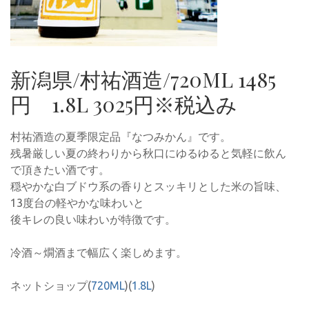
新潟県/村祐酒造/720ML 1485
円 1.8L 3025円※税込み
村祐酒造の夏季限定品『なつみかん』です。
残暑厳しい夏の終わりから秋口にゆるゆると気軽に飲ん
で頂きたい酒です。
穏やかな白ブドウ系の香りとスッキリとした米の旨味、
13度台の軽やかな味わいと
後キレの良い味わいが特徴です。
冷酒～燗酒まで幅広く楽しめます。
ネットショップ(
720ML
)(
1.8L
)