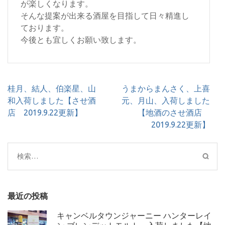
が楽しくなります。
そんな提案が出来る酒屋を目指して日々精進し
ております。
今後とも宜しくお願い致します。
投
桂月、結人、伯楽星、山
うまからまんさく、上喜
稿
和入荷しました【させ酒
元、月山、入荷しました
ナ
店 2019.9.22更新】
【地酒のさせ酒店
ビ
2019.9.22更新】
ゲ
ー
検
シ
索:
ョ
ン
最近の投稿
キャンベルタウンジャーニー ハンターレイ