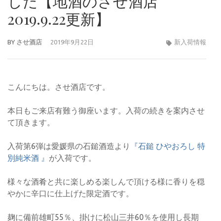
した【地酒のさせ酒店
2019.9.22更新】
BY
させ酒店
2019年9月22日
新入荷情報
こんにちは。させ酒店です。
本日もご来店有難う御座います。入荷の続きを案内させ
て頂きます。
入荷第6弾は愛媛県の石鎚酒造より
『石鎚 ひやおろし 特
別純米酒 』
が入荷です。
様々な酒肴と共に楽しめる楽しんで頂ける様に香りを穏
やかに辛口に仕上げた限定酒です。
麹に備前雄町55％、掛けに松山三井60％を使用し長期