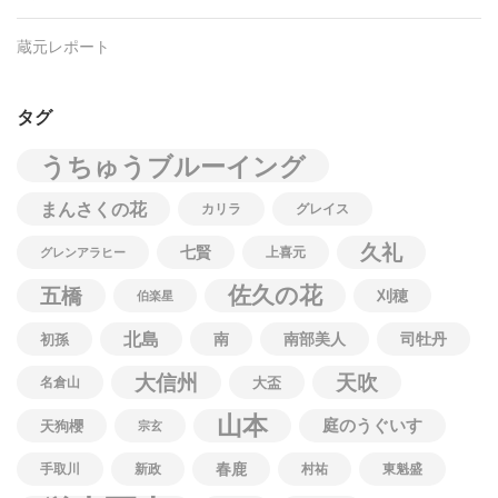
蔵元レポート
タグ
うちゅうブルーイング
まんさくの花
カリラ
グレイス
久礼
七賢
上喜元
グレンアラヒー
佐久の花
五橋
刈穂
伯楽星
北島
南
南部美人
司牡丹
初孫
大信州
天吹
名倉山
大盃
山本
庭のうぐいす
天狗櫻
宗玄
春鹿
手取川
新政
村祐
東魁盛