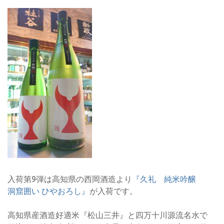
入荷第9弾は高知県の西岡酒造より
『久礼 純米吟醸
洞窟囲い ひやおろし』
が入荷です。
高知県産酒造好適米『松山三井』と四万十川源流名水で