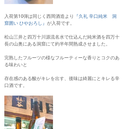
入荷第10弾は同じく西岡酒造より
『久礼 辛口純米 洞
窟囲い ひやおろし』
が入荷です。
松山三井と四万十川源流名水で仕込んだ純米酒を四万十
長の山奥にある洞窟にて約半年間熟成させました。
完熟したフルーツの様なフルーティーな香りとコクのあ
る味わいと
存在感のある酸がキレを出す、後味は綺麗にとキレる辛
口酒です。