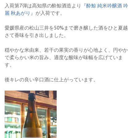
入荷第7弾は高知県の酔鯨酒造より
『酔鯨 純米吟醸酒 吟
麗 秋あがり』
が入荷です。
愛媛県産の松山三井を50%まで磨き醸した酒をひと夏越
さて香味を引き出しました。
穏やかな米由来、若干の果実の香りが心地よく、円やか
で柔らかい米の旨み、適度な酸味が味幅を広げていま
す。
後キレの良い辛口酒に仕上がっています。