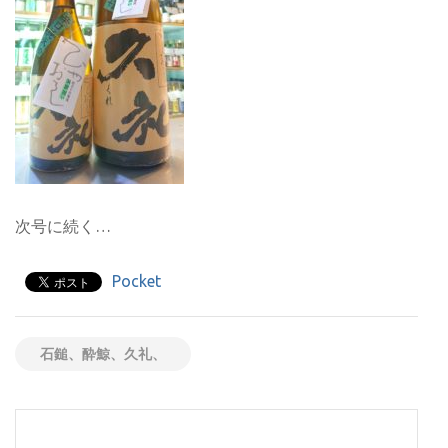
次号に続く…
Pocket
石鎚、酔鯨、久礼、