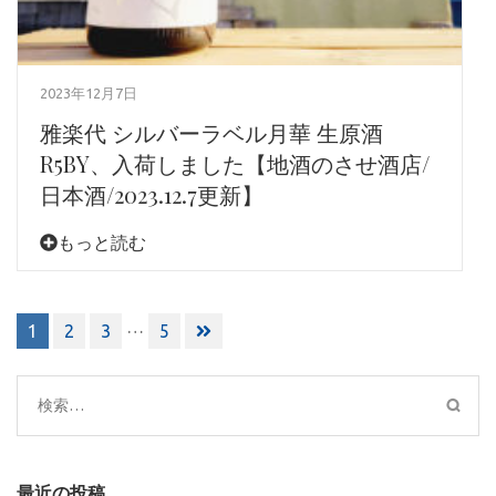
2023年12月7日
雅楽代 シルバーラベル月華 生原酒
R5BY、入荷しました【地酒のさせ酒店/
日本酒/2023.12.7更新】
もっと読む
投
…
1
2
3
5
稿
ナ
ビ
検
ゲ
索:
ー
シ
最近の投稿