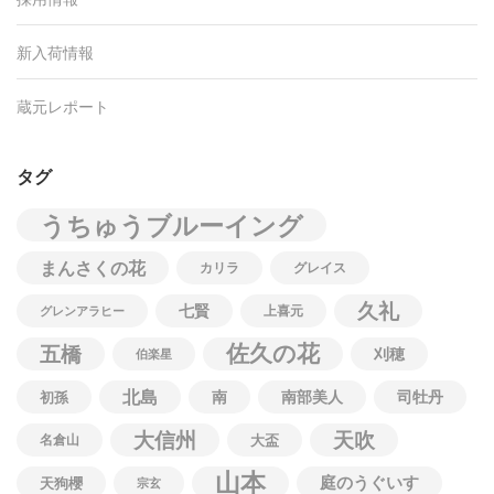
新入荷情報
蔵元レポート
タグ
うちゅうブルーイング
まんさくの花
カリラ
グレイス
久礼
七賢
上喜元
グレンアラヒー
佐久の花
五橋
刈穂
伯楽星
北島
南
南部美人
司牡丹
初孫
大信州
天吹
名倉山
大盃
山本
庭のうぐいす
天狗櫻
宗玄