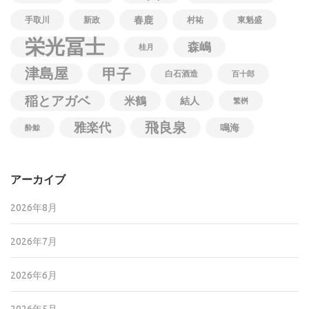
春鹿
手取川
新政
村祐
東魁盛
栄光冨士
森嶋
桂月
津島屋
甲子
白石酒造
百十郎
稲とアガベ
米鶴
結人
繁桝
飛良泉
雅楽代
鳴海
酔鯨
アーカイブ
2026年8月
2026年7月
2026年6月
2026年5月