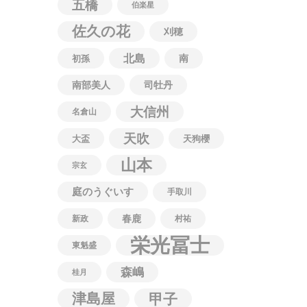
五橋
伯楽星
佐久の花
刈穂
北島
南
初孫
南部美人
司牡丹
大信州
名倉山
天吹
大盃
天狗櫻
山本
宗玄
庭のうぐいす
手取川
春鹿
新政
村祐
栄光冨士
東魁盛
森嶋
桂月
津島屋
甲子