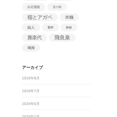
白石酒造
百十郎
稲とアガベ
米鶴
結人
繁桝
酔鯨
飛良泉
雅楽代
鳴海
アーカイブ
2026年8月
2026年7月
2026年6月
2026年5月