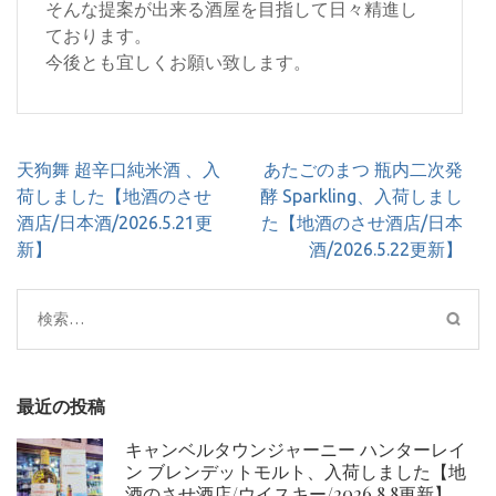
そんな提案が出来る酒屋を目指して日々精進し
ております。
今後とも宜しくお願い致します。
投
天狗舞 超辛口純米酒 、入
あたごのまつ 瓶内二次発
稿
荷しました【地酒のさせ
酵 Sparkling、入荷しまし
ナ
酒店/日本酒/2026.5.21更
た【地酒のさせ酒店/日本
ビ
新】
酒/2026.5.22更新】
ゲ
ー
検
シ
索:
ョ
ン
最近の投稿
キャンベルタウンジャーニー ハンターレイ
ン ブレンデットモルト、入荷しました【地
酒のさせ酒店/ウイスキー/2026.8.8更新】