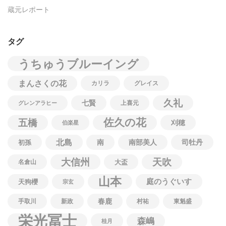
蔵元レポート
タグ
うちゅうブルーイング
まんさくの花
カリラ
グレイス
久礼
七賢
上喜元
グレンアラヒー
佐久の花
五橋
刈穂
伯楽星
北島
南
南部美人
司牡丹
初孫
大信州
天吹
名倉山
大盃
山本
庭のうぐいす
天狗櫻
宗玄
春鹿
手取川
新政
村祐
東魁盛
栄光冨士
森嶋
桂月