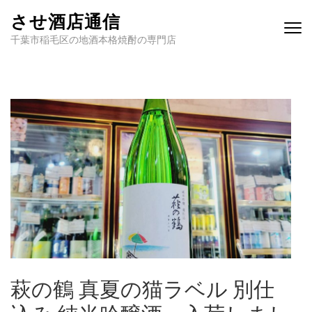
させ酒店通信
千葉市稲毛区の地酒本格焼酎の専門店
萩の鶴 真夏の猫ラベル 別仕