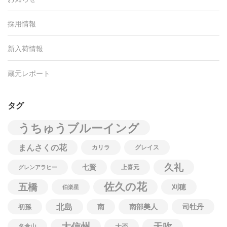
採用情報
新入荷情報
蔵元レポート
タグ
うちゅうブルーイング
まんさくの花
カリラ
グレイス
久礼
七賢
上喜元
グレンアラヒー
佐久の花
五橋
刈穂
伯楽星
北島
南
南部美人
司牡丹
初孫
大信州
天吹
名倉山
大盃