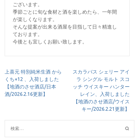
ございます。
季節ごとに旬な食材と酒を楽しめたら、一年間
が楽しくなります。
そんな提案が出来る酒屋を目指して日々精進し
ております。
今後とも宜しくお願い致します。
投
上喜元 特別純米生酒 から
スカラバス シェリー アイ
稿
くち+12 、入荷しました
ラ シングル モルト スコ
ナ
【地酒のさせ酒店/日本
ッチ ウイスキー ハンター
ビ
酒/2026.2.16更新】
レイン、入荷しました
ゲ
【地酒のさせ酒店/ウイス
ー
キー/2026.2.21更新】
シ
ョ
検
ン
索: