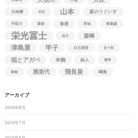
山本
庭のうぐいす
天狗櫻
宗玄
春鹿
手取川
新政
村祐
東魁盛
栄光冨士
森嶋
桂月
津島屋
甲子
白石酒造
百十郎
稲とアガベ
米鶴
結人
繁桝
飛良泉
雅楽代
鳴海
酔鯨
アーカイブ
2026年8月
2026年7月
2026年6月