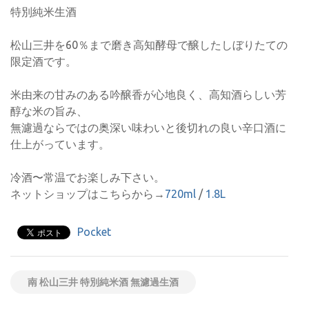
特別純米生酒
松山三井を60％まで磨き高知酵母で醸したしぼりたての
限定酒です。
米由来の甘みのある吟醸香が心地良く、高知酒らしい芳
醇な米の旨み、
無濾過ならではの奥深い味わいと後切れの良い辛口酒に
仕上がっています。
冷酒〜常温でお楽しみ下さい。
ネットショップはこちらから→
720ml
/
1.8L
Pocket
南 松山三井 特別純米酒 無濾過生酒