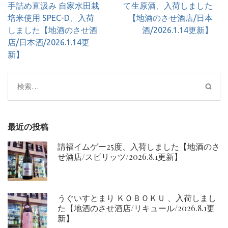
稿
手詰め直汲み 自家水田栽
て生原酒、入荷しました
ナ
培米使用 SPEC-D、入荷
【地酒のさせ酒店/日本
ビ
しました【地酒のさせ酒
酒/2026.1.14更新】
ゲ
店/日本酒/2026.1.14更
ー
新】
シ
ョ
検
ン
索:
最近の投稿
請福イムゲー25度、入荷しました【地酒のさ
せ酒店/スピリッツ/2026.8.1更新】
うぐいすとまり ＫＯＢＯＫＵ 、入荷しまし
た【地酒のさせ酒店/リキュール/2026.8.1更
新】