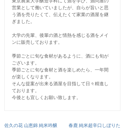
東京農業大学醸造学科にて酒を学び、酒問屋の
営業として働いていましたが、自らが旨いと思
う酒を売りたくて、伝えたくて家業の酒屋を継
ぎました。
大学の先輩、後輩の酒と情熱を感じる酒をメイ
ンに販売しております。
季節ごとに旬な食材があるように、酒にも旬が
ございます。
季節ごとに旬な食材と酒を楽しめたら、一年間
が楽しくなります。
そんな提案が出来る酒屋を目指して日々精進し
ております。
今後とも宜しくお願い致します。
投
佐久の花 山恵錦 純米吟醸
春鹿 純米超辛口しぼりた