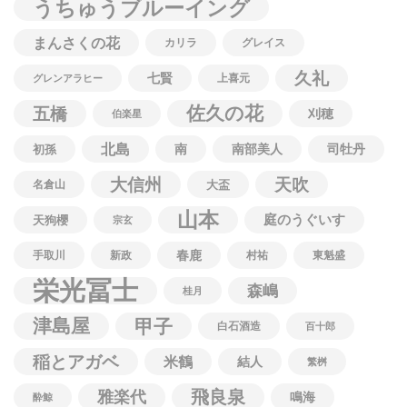
うちゅうブルーイング
まんさくの花
カリラ
グレイス
久礼
七賢
上喜元
グレンアラヒー
佐久の花
五橋
刈穂
伯楽星
北島
南
南部美人
司牡丹
初孫
大信州
天吹
名倉山
大盃
山本
庭のうぐいす
天狗櫻
宗玄
春鹿
手取川
新政
村祐
東魁盛
栄光冨士
森嶋
桂月
津島屋
甲子
白石酒造
百十郎
稲とアガベ
米鶴
結人
繁桝
飛良泉
雅楽代
鳴海
酔鯨