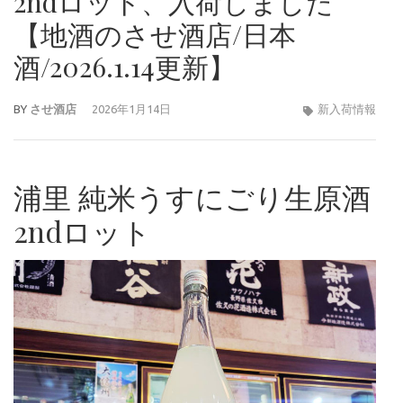
2ndロット、入荷しました
【地酒のさせ酒店/日本
酒/2026.1.14更新】
BY
させ酒店
2026年1月14日
新入荷情報
浦里 純米うすにごり生原酒
2ndロット