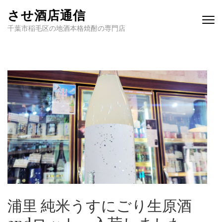
させ酒店通信
千葉市稲毛区の地酒本格焼酎の専門店
浦里 純米うすにごり生原酒