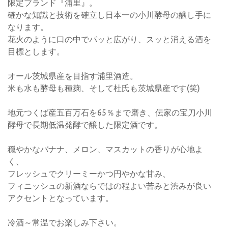
限定ブランド『浦里』。
確かな知識と技術を確立し日本一の小川酵母の醸し手に
なります。
花火のように口の中でパッと広がり、スッと消える酒を
目標とします。
オール茨城県産を目指す浦里酒造。
米も水も酵母も種麹、そして杜氏も茨城県産です(笑)
地元つくば産五百万石を65％まで磨き、伝家の宝刀小川
酵母で長期低温発酵で醸した限定酒です。
穏やかなバナナ、メロン、マスカットの香りが心地よ
く、
フレッシュでクリーミーかつ円やかな甘み、
フィニッシュの新酒ならではの程よい苦みと渋みが良い
アクセントとなっています。
冷酒～常温でお楽しみ下さい。