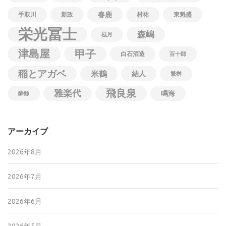
春鹿
手取川
新政
村祐
東魁盛
栄光冨士
森嶋
桂月
津島屋
甲子
白石酒造
百十郎
稲とアガベ
米鶴
結人
繁桝
飛良泉
雅楽代
鳴海
酔鯨
アーカイブ
2026年8月
2026年7月
2026年6月