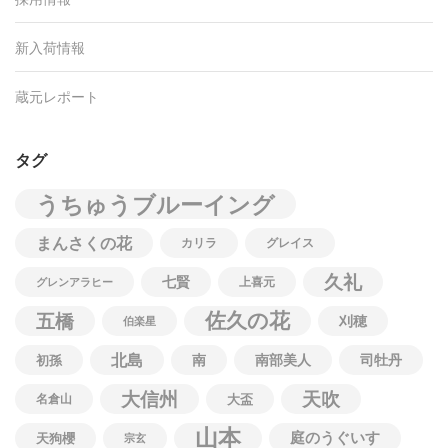
新入荷情報
蔵元レポート
タグ
うちゅうブルーイング
まんさくの花
カリラ
グレイス
久礼
七賢
上喜元
グレンアラヒー
佐久の花
五橋
刈穂
伯楽星
北島
南
南部美人
司牡丹
初孫
大信州
天吹
名倉山
大盃
山本
庭のうぐいす
天狗櫻
宗玄