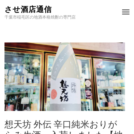
させ酒店通信
千葉市稲毛区の地酒本格焼酎の専門店
想天坊 外伝 辛口純米おりが