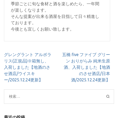
季節ごとに旬な食材と酒を楽しめたら、一年間
が楽しくなります。
そんな提案が出来る酒屋を目指して日々精進し
ております。
今後とも宜しくお願い致します。
投
グレングラント アルボラ
五橋 five ファイブ グリー
稿
リス(正規品)※箱無し、
ン おりがらみ 純米生原
ナ
入荷しました【地酒のさ
酒、入荷しました【地酒
ビ
せ酒店/ウイスキ
のさせ酒店/日本
ゲ
ー/2025.12.24更新】
酒/2025.12.24更新】
ー
シ
検
ョ
索:
ン
最近の投稿