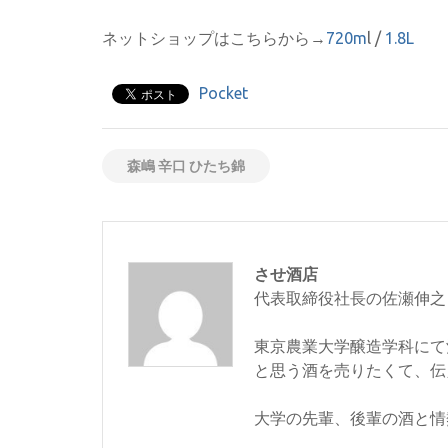
ネットショップはこちらから→
720m
l /
1.8L
Pocket
森嶋 辛口 ひたち錦
させ酒店
代表取締役社長の佐瀬伸之
東京農業大学醸造学科にて
と思う酒を売りたくて、伝
大学の先輩、後輩の酒と情