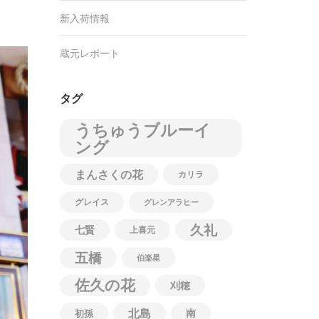
新入荷情報
蔵元レポート
タグ
うちゅうブルーイ
ング
まんさくの花
カリラ
グレイス
グレンアラヒー
久礼
七賢
上喜元
五橋
伯楽星
佐久の花
刈穂
北島
南
初孫