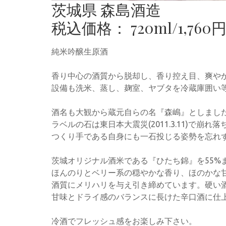
茨城県 森島酒造
税込価格： 720ml/1,760円 1
純米吟醸生原酒
香り中心の酒質から脱却し、香り控え目、爽や
設備も洗米、蒸し、麹室、ヤブタを冷蔵庫囲い
酒名も大観から蔵元自らの名『森嶋』としまし
ラベルの石は東日本大震災(2011.3.11)で
つくり手である自身にも一石投じる姿勢を忘れ
茨城オリジナル酒米である『ひたち錦』を55%
ほんのりとベリー系の穏やかな香り、ほのかな
酒質にメリハリを与え引き締めています。硬い
甘味とドライ感のバランスに長けた辛口酒に仕
冷酒でフレッシュ感をお楽しみ下さい。