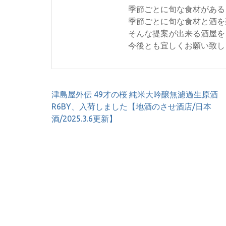
季節ごとに旬な食材がある
季節ごとに旬な食材と酒を
そんな提案が出来る酒屋を
今後とも宜しくお願い致し
投
津島屋外伝 49才の桜 純米大吟醸無濾過生原酒
稿
R6BY、入荷しました【地酒のさせ酒店/日本
ナ
酒/2025.3.6更新】
ビ
ゲ
ー
シ
ョ
ン