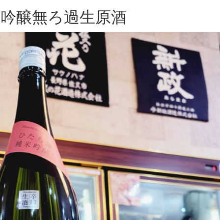
米吟醸無ろ過生原酒