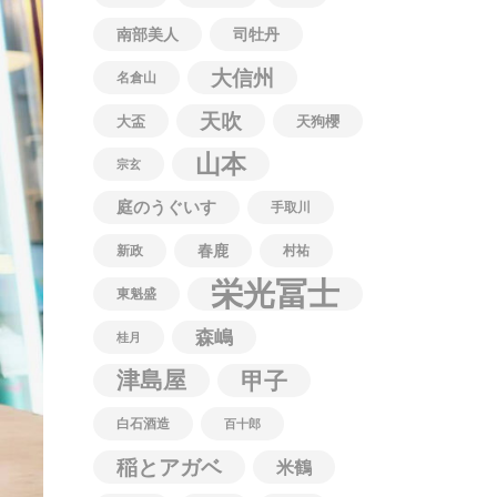
南部美人
司牡丹
大信州
名倉山
天吹
大盃
天狗櫻
山本
宗玄
庭のうぐいす
手取川
春鹿
新政
村祐
栄光冨士
東魁盛
森嶋
桂月
津島屋
甲子
白石酒造
百十郎
稲とアガベ
米鶴