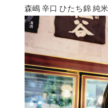
森嶋 辛口 ひたち錦 純