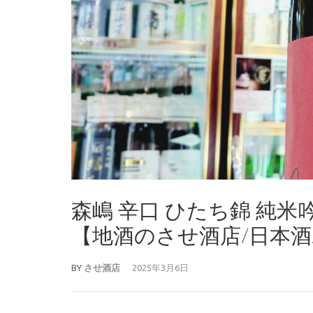
森嶋 辛口 ひたち錦 純
【地酒のさせ酒店/日本酒/20
BY
させ酒店
2025年3月6日