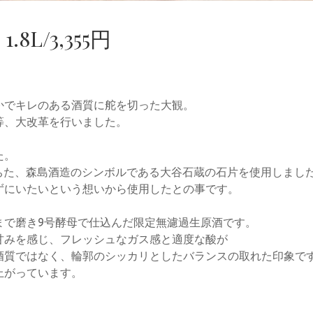
.8L/3,355円
かでキレのある酒質に舵を切った大観。
等、大改革を行いました。
た。
崩れ落ちた、森島酒造のシンボルである大谷石蔵の石片を使用しまし
ずにいたいという想いから使用したとの事です。
まで磨き9号酵母で仕込んだ限定無濾過生原酒です。
甘みを感じ、フレッシュなガス感と適度な酸が
酒質ではなく、輪郭のシッカリとしたバランスの取れた印象で
上がっています。