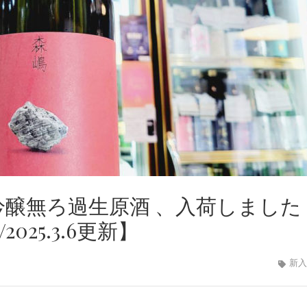
米吟醸無ろ過生原酒 、入荷しました
25.3.6更新】
新入