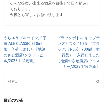
そんな提案が出来る酒屋を目指して日々精進し
ております。
今後とも宜しくお願い致します。
投
うちゅうブルーイング 宇
ブラックボトル キャプテ
稿
宙 ALE CLASSIC 350ml
ンズカスク 46.3度【ブラ
ナ
缶、入荷しました【地酒
ックボトル】 700ml（並
ビ
のさせ酒店/クラフトビー
行品）、入荷しました
ゲ
ル/2025.1.14更新】
【地酒のさせ酒店/ウイス
ー
キー/2025.1.16更新】
シ
ョ
検
ン
索:
最近の投稿