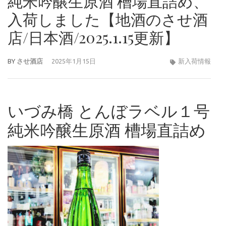
純米吟醸生原酒 槽場直詰め、
入荷しました【地酒のさせ酒
店/日本酒/2025.1.15更新】
BY
させ酒店
2025年1月15日
新入荷情報
いづみ橋 とんぼラベル１号
純米吟醸生原酒 槽場直詰め