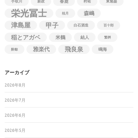
春鹿
手取川
新政
村祐
東魁盛
栄光冨士
森嶋
桂月
津島屋
甲子
白石酒造
百十郎
稲とアガベ
米鶴
結人
繁桝
飛良泉
雅楽代
鳴海
酔鯨
アーカイブ
2026年8月
2026年7月
2026年6月
2026年5月