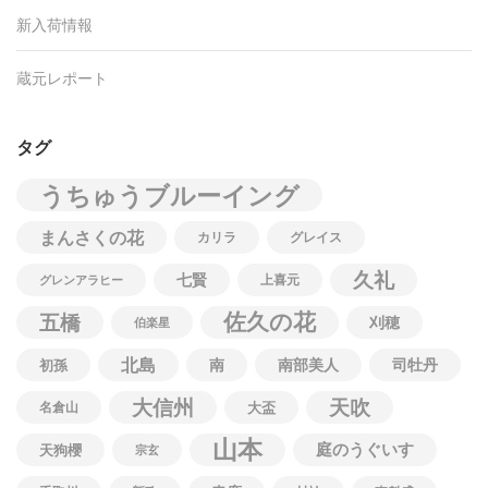
新入荷情報
蔵元レポート
タグ
うちゅうブルーイング
まんさくの花
カリラ
グレイス
久礼
七賢
上喜元
グレンアラヒー
佐久の花
五橋
刈穂
伯楽星
北島
南
南部美人
司牡丹
初孫
大信州
天吹
名倉山
大盃
山本
庭のうぐいす
天狗櫻
宗玄