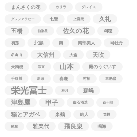
まんさくの花
カリラ
グレイス
久礼
七賢
上喜元
グレンアラヒー
佐久の花
五橋
刈穂
伯楽星
北島
南
南部美人
司牡丹
初孫
大信州
天吹
名倉山
大盃
山本
庭のうぐいす
天狗櫻
宗玄
春鹿
手取川
新政
村祐
東魁盛
栄光冨士
森嶋
桂月
津島屋
甲子
白石酒造
百十郎
稲とアガベ
米鶴
結人
繁桝
飛良泉
雅楽代
鳴海
酔鯨