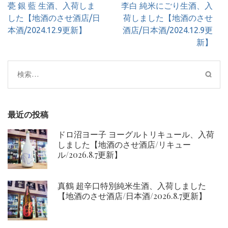
投
甍 銀 藍 生酒、入荷しま
李白 純米にごり生酒、入
稿
した【地酒のさせ酒店/日
荷しました【地酒のさせ
ナ
本酒/2024.12.9更新】
酒店/日本酒/2024.12.9更
ビ
新】
ゲ
ー
検
シ
索:
ョ
ン
最近の投稿
ドロ沼ヨー子 ヨーグルトリキュール、入荷
しました【地酒のさせ酒店/リキュー
ル/2026.8.7更新】
真鶴 超辛口特別純米生酒、入荷しました
【地酒のさせ酒店/日本酒/2026.8.7更新】