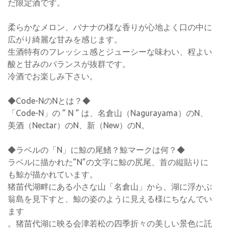
だ限定酒です。
柔らかなメロン、バナナの様な香りが心地よく口の中に
広がり綺麗な甘みを感じます。
生酒特有のフレッシュ感とジューシーな味わい、程よい
酸と甘みのバランスが抜群です。
冷酒でお楽しみ下さい。
◆Code-NのNとは？◆
「Code-N」の ” N ” は、名倉山（Nagurayama）のN、
美酒（Nectar）のN、新（New）のN。
◆ラベルの「N」に鯨の尾鰭？鯨マークは何？◆
ラベルに描かれた”N”の文字に鯨の尻尾、首の縦貼りに
も鯨が描かれています。
猪苗代湖畔にある小さな山「名倉山」から、湖に浮かぶ
翁島を見下すと、鯨の姿のように見える様にちなんでい
ます
。猪苗代湖に映る会津若松の四季折々の美しい景色に託