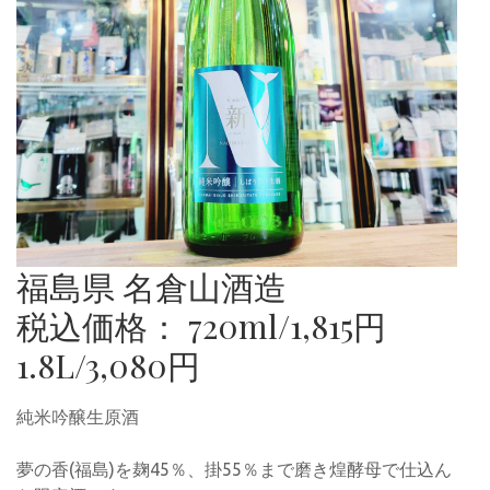
福島県 名倉山酒造
税込価格： 720ml/1,815円
1.8L/3,080円
純米吟醸生原酒
夢の香(福島)を麹45％、掛55％まで磨き煌酵母で仕込ん