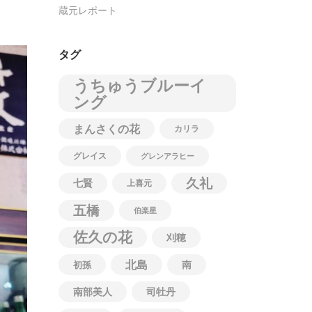
蔵元レポート
タグ
うちゅうブルーイ
ング
まんさくの花
カリラ
グレイス
グレンアラヒー
久礼
七賢
上喜元
五橋
伯楽星
佐久の花
刈穂
北島
南
初孫
南部美人
司牡丹