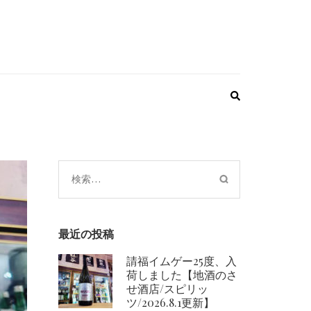
検
索:
最近の投稿
請福イムゲー25度、入
荷しました【地酒のさ
せ酒店/スピリッ
ツ/2026.8.1更新】