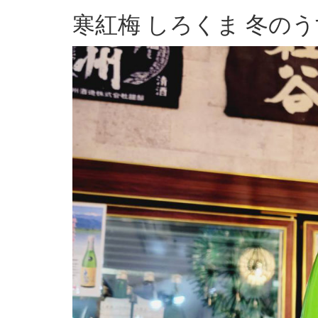
寒紅梅 しろくま 冬の