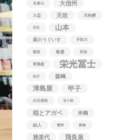
大信州
名倉山
天吹
大盃
天狗櫻
山本
宗玄
庭のうぐいす
手取川
春鹿
新政
村祐
栄光冨士
東魁盛
森嶋
桂月
津島屋
甲子
白石酒造
百十郎
稲とアガベ
米鶴
結人
繁桝
酔鯨
飛良泉
雅楽代