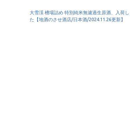
投
大雪渓 槽場詰め 特別純米無濾過生原酒、入荷し
稿
た【地酒のさせ酒店/日本酒/2024.11.26更新】
ナ
ビ
ゲ
ー
シ
ョ
ン