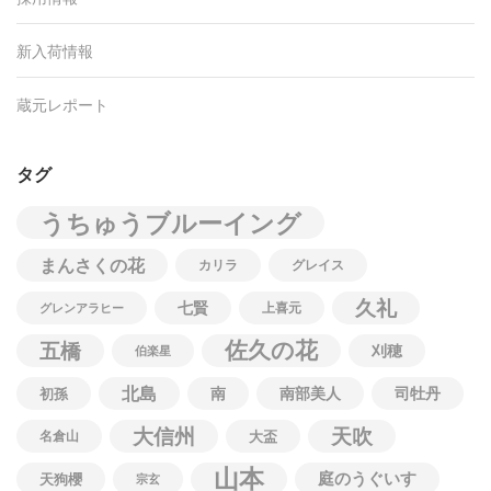
新入荷情報
蔵元レポート
タグ
うちゅうブルーイング
まんさくの花
カリラ
グレイス
久礼
七賢
上喜元
グレンアラヒー
佐久の花
五橋
刈穂
伯楽星
北島
南
南部美人
司牡丹
初孫
大信州
天吹
名倉山
大盃
山本
庭のうぐいす
天狗櫻
宗玄