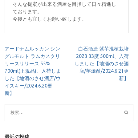
そんな提案が出来る酒屋を目指して日々精進し
ております。
今後とも宜しくお願い致します。
投
アードナムルッカン シン
白石酒造 紫芋混植栽培
稿
グルモルト ラムカスクリ
2023 33度 500ml、入荷
ナ
リースリリース 55%
しました【地酒のさせ酒
ビ
700ml(正規品)、入荷しま
店/芋焼酎/2024.6.21更
ゲ
した【地酒のさせ酒店/ウ
新】
ー
イスキー/2024.6.20更
シ
新】
ョ
ン
検
索:
最近の投稿