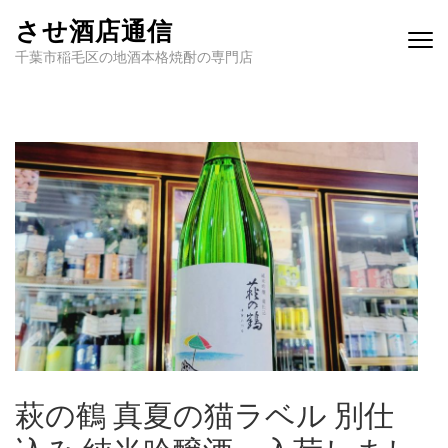
させ酒店通信
千葉市稲毛区の地酒本格焼酎の専門店
萩の鶴 真夏の猫ラベル 別仕