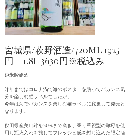
宮城県/萩野酒造/720ML 1925
円 1.8L 3630円※税込み
純米吟醸酒
昨年まではコロナ渦で海のポスターを貼ってバカンス気
分を楽しむ猫ラベルでしたが、
今年は海でバカンスを楽しむ猫ラベルに変更して発売と
なります。
秋田県産美山錦を50%まで磨き、香り重視型の酵母を使
用し瓶火入れを施してフレッシュ感を封じ込めた限定酒