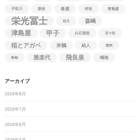
春鹿
手取川
新政
村祐
東魁盛
栄光冨士
森嶋
桂月
津島屋
甲子
白石酒造
百十郎
稲とアガベ
米鶴
結人
繁桝
飛良泉
雅楽代
鳴海
酔鯨
アーカイブ
2026年8月
2026年7月
2026年6月
2026年5月