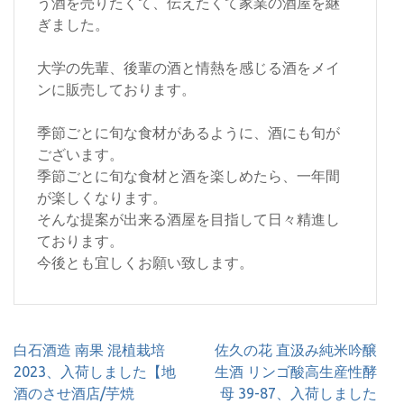
う酒を売りたくて、伝えたくて家業の酒屋を継
ぎました。
大学の先輩、後輩の酒と情熱を感じる酒をメイ
ンに販売しております。
季節ごとに旬な食材があるように、酒にも旬が
ございます。
季節ごとに旬な食材と酒を楽しめたら、一年間
が楽しくなります。
そんな提案が出来る酒屋を目指して日々精進し
ております。
今後とも宜しくお願い致します。
投
白石酒造 南果 混植栽培
佐久の花 直汲み純米吟醸
稿
2023、入荷しました【地
生酒 リンゴ酸高生産性酵
ナ
酒のさせ酒店/芋焼
母 39-87、入荷しました