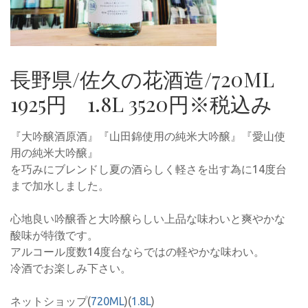
長野県/佐久の花酒造/720ML
1925円 1.8L 3520円※税込み
『大吟醸酒原酒』『山田錦使用の純米大吟醸』『愛山使
用の純米大吟醸』
を巧みにブレンドし夏の酒らしく軽さを出す為に14度台
まで加水しました。
心地良い吟醸香と大吟醸らしい上品な味わいと爽やかな
酸味が特徴です。
アルコール度数14度台ならではの軽やかな味わい。
冷酒でお楽しみ下さい。
ネットショップ(
720ML
)(
1.8L
)