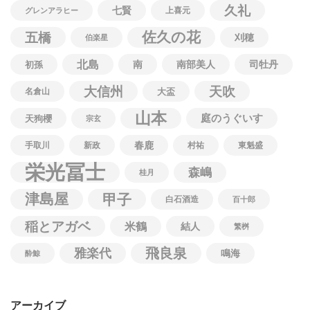
久礼
七賢
上喜元
グレンアラヒー
佐久の花
五橋
刈穂
伯楽星
北島
南
南部美人
司牡丹
初孫
大信州
天吹
名倉山
大盃
山本
庭のうぐいす
天狗櫻
宗玄
春鹿
手取川
新政
村祐
東魁盛
栄光冨士
森嶋
桂月
津島屋
甲子
白石酒造
百十郎
稲とアガベ
米鶴
結人
繁桝
飛良泉
雅楽代
鳴海
酔鯨
アーカイブ