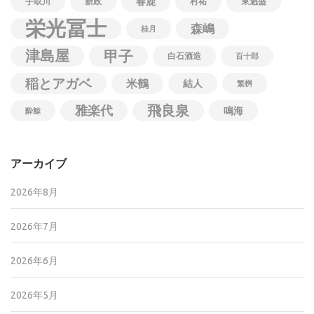
春鹿
手取川
新政
村祐
東魁盛
栄光冨士
森嶋
桂月
津島屋
甲子
白石酒造
百十郎
稲とアガベ
米鶴
結人
繁桝
飛良泉
雅楽代
鳴海
酔鯨
アーカイブ
2026年8月
2026年7月
2026年6月
2026年5月