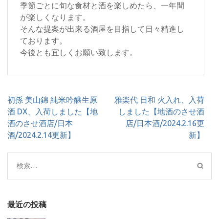
季節ごとに旬な食材と酒を楽しめたら、一年間
が楽しくなります。
そんな提案が出来る酒屋を目指して日々精進し
ております。
今後とも宜しくお願い致します。
投
初孫 美山錦 純米吟醸生原
雅楽代 日和 火入れ、入荷
稿
酒 DX、入荷しました【地
しました【地酒のさせ酒
ナ
酒のさせ酒店/日本
店/日本酒/2024.2.16更
ビ
酒/2024.2.14更新】
新】
ゲ
ー
検
シ
索:
ョ
ン
最近の投稿