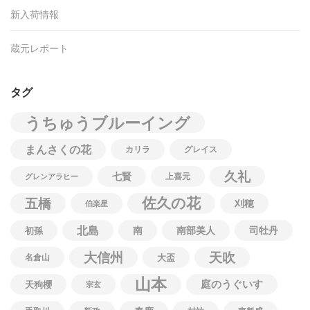
新入荷情報
蔵元レポート
タグ
うちゅうブルーイング
まんさくの花
カリラ
グレイス
久礼
七賢
上喜元
グレンアラヒー
佐久の花
五橋
刈穂
伯楽星
北島
南
南部美人
司牡丹
初孫
大信州
天吹
名倉山
大盃
山本
庭のうぐいす
天狗櫻
宗玄