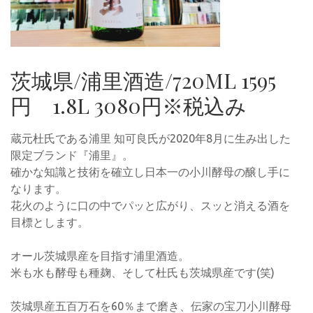
茨城県/浦里酒造/720ML 1595
円 1.8L 3080円※税込み
蔵元杜氏である浦里 知可良氏が2020年8月に生み出した
限定ブランド『浦里』。
確かな知識と技術を確立し日本一の小川酵母の醸し手に
なります。
花火のように口の中でパッと広がり、スッと消える酒を
目標とします。
オール茨城県産を目指す浦里酒造。
米も水も酵母も種麹、そして杜氏も茨城県産です(笑)
茨城県産五百万石を60％まで磨き、伝家の宝刀小川酵母