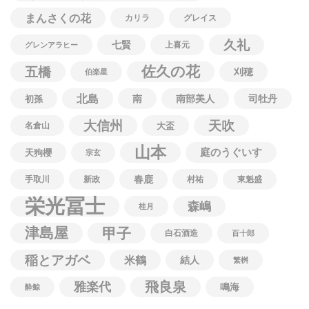
まんさくの花
カリラ
グレイス
久礼
七賢
上喜元
グレンアラヒー
佐久の花
五橋
刈穂
伯楽星
北島
南
南部美人
司牡丹
初孫
大信州
天吹
名倉山
大盃
山本
庭のうぐいす
天狗櫻
宗玄
春鹿
手取川
新政
村祐
東魁盛
栄光冨士
森嶋
桂月
津島屋
甲子
白石酒造
百十郎
稲とアガベ
米鶴
結人
繁桝
飛良泉
雅楽代
鳴海
酔鯨