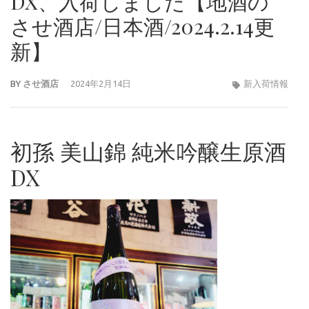
DX、入荷しました【地酒の
させ酒店/日本酒/2024.2.14更
新】
BY
させ酒店
2024年2月14日
新入荷情報
初孫 美山錦 純米吟醸生原酒
DX