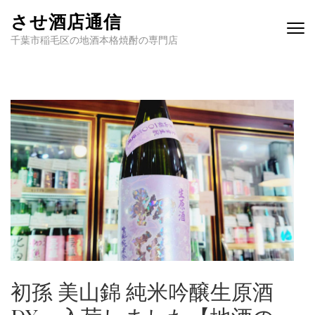
させ酒店通信
千葉市稲毛区の地酒本格焼酎の専門店
初孫 美山錦 純米吟醸生原酒