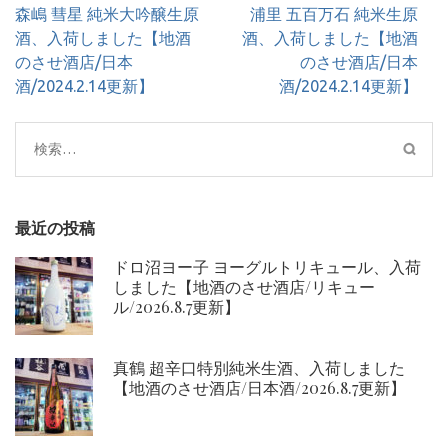
投
森嶋 彗星 純米大吟醸生原
浦里 五百万石 純米生原
稿
酒、入荷しました【地酒
酒、入荷しました【地酒
ナ
のさせ酒店/日本
のさせ酒店/日本
ビ
酒/2024.2.14更新】
酒/2024.2.14更新】
ゲ
ー
検
シ
索:
ョ
ン
最近の投稿
ドロ沼ヨー子 ヨーグルトリキュール、入荷
しました【地酒のさせ酒店/リキュー
ル/2026.8.7更新】
真鶴 超辛口特別純米生酒、入荷しました
【地酒のさせ酒店/日本酒/2026.8.7更新】