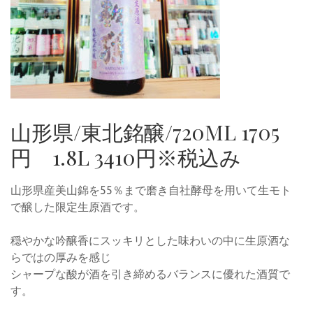
山形県/東北銘醸/720ML 1705
円 1.8L 3410円※税込み
山形県産美山錦を55％まで磨き自社酵母を用いて生モト
で醸した限定生原酒です。
穏やかな吟醸香にスッキリとした味わいの中に生原酒な
らではの厚みを感じ
シャープな酸が酒を引き締めるバランスに優れた酒質で
す。