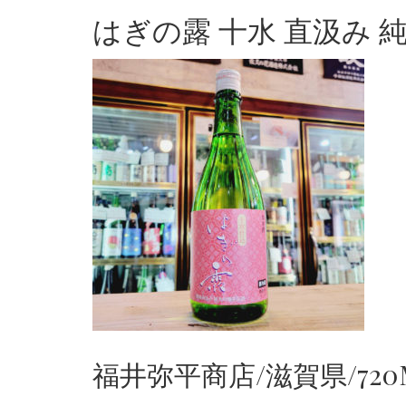
はぎの露 十水 直汲み 
福井弥平商店/滋賀県/720