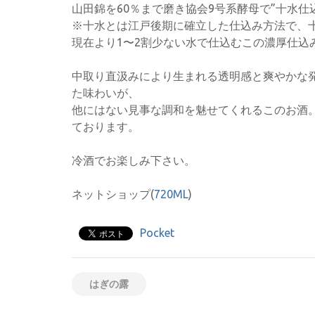
山田錦を60％まで磨き協会9号系酵母で”十水仕
※十水とは江戸後期に確立した仕込み方法で、
現在より1〜2割少ない水で仕込むこの濃厚仕込
中取り直汲みにより生まれる透明感と爽やかな
た味わいが、
他にはない見事な調和を魅せてくれるこのお酒
ております。
冷酒でお楽しみ下さい。
ネットショップ(
720ML
)
Pocket
はぎの露