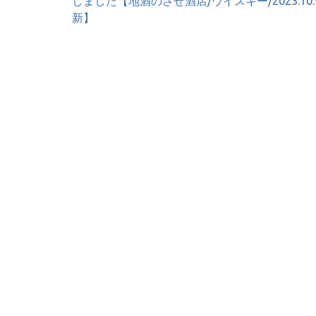
しました【地酒のさせ酒店/ウイスキー/2023.10.
ナ
新】
ビ
ゲ
ー
シ
ョ
ン