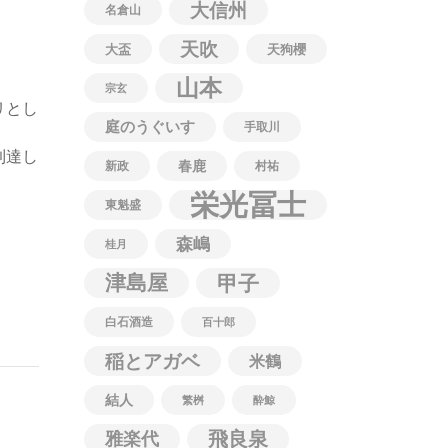
大信州
名倉山
天吹
大盃
天狗櫻
山本
宗玄
リとし
庭のうぐいす
手取川
到達し
春鹿
新政
村祐
栄光冨士
東魁盛
森嶋
桂月
津島屋
甲子
白石酒造
百十郎
稲とアガベ
米鶴
結人
繁桝
酔鯨
飛良泉
雅楽代