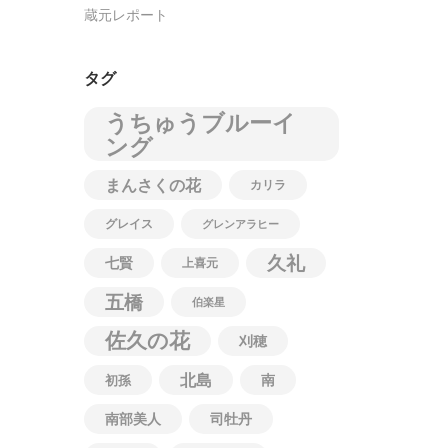
蔵元レポート
タグ
うちゅうブルーイ
ング
まんさくの花
カリラ
グレイス
グレンアラヒー
久礼
七賢
上喜元
五橋
伯楽星
佐久の花
刈穂
北島
南
初孫
南部美人
司牡丹