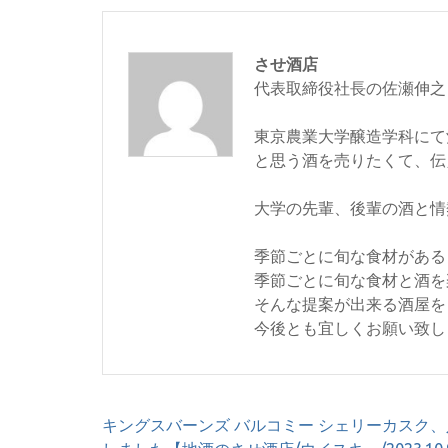
させ酒店
代表取締役社長の佐瀬伸之
東京農業大学醸造学科にて
と思う酒を売りたくて、伝
大学の先輩、後輩の酒と情
季節ごとに旬な食材がある
季節ごとに旬な食材と酒を
そんな提案が出来る酒屋を
今後とも宜しくお願い致し
投
キングスバーンズ バルコミー シェリーカスク、
稿