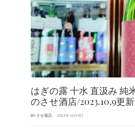
はぎの露 十水 直汲み 
のさせ酒店/2023.10.9更
BY
させ酒店
2023年10月9日