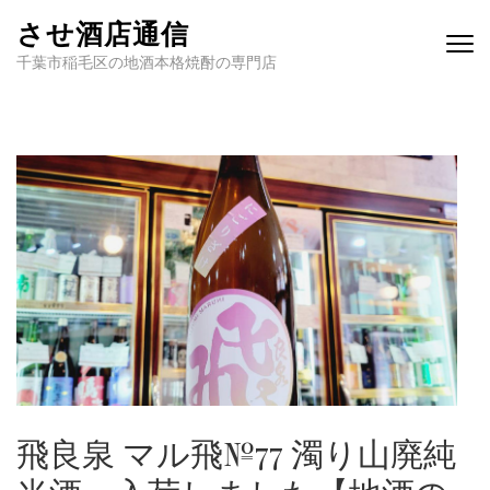
させ酒店通信
千葉市稲毛区の地酒本格焼酎の専門店
飛良泉 マル飛№77 濁り山廃純