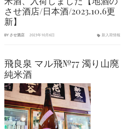
米酒、入荷しました【地酒の
させ酒店/日本酒/2023.10.6更
新】
BY
させ酒店
2023年10月6日
新入荷情報
飛良泉 マル飛№77 濁り山廃
純米酒