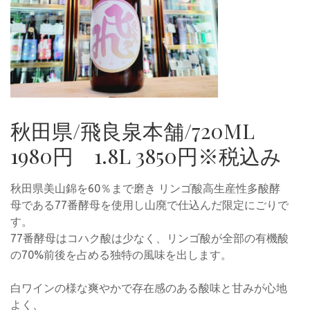
秋田県/飛良泉本舗/720ML
1980円 1.8L 3850円※税込み
秋田県美山錦を60％まで磨き リンゴ酸高生産性多酸酵
母である77番酵母を使用し山廃で仕込んだ限定にごりで
す。
77番酵母はコハク酸は少なく、リンゴ酸が全部の有機酸
の70%前後を占める独特の風味を出します。
白ワインの様な爽やかで存在感のある酸味と甘みが心地
よく、