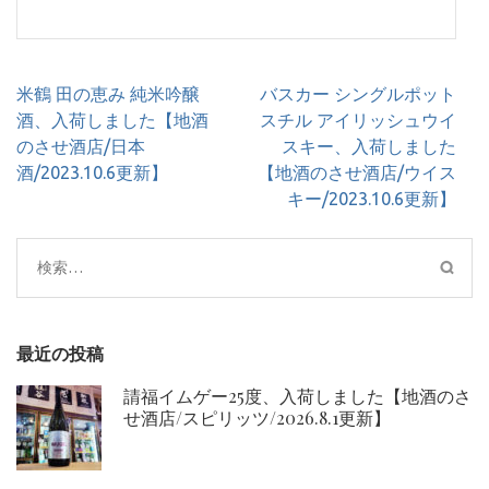
投
米鶴 田の恵み 純米吟醸
バスカー シングルポット
稿
酒、入荷しました【地酒
スチル アイリッシュウイ
ナ
のさせ酒店/日本
スキー、入荷しました
ビ
酒/2023.10.6更新】
【地酒のさせ酒店/ウイス
ゲ
キー/2023.10.6更新】
ー
シ
検
ョ
索:
ン
最近の投稿
請福イムゲー25度、入荷しました【地酒のさ
せ酒店/スピリッツ/2026.8.1更新】