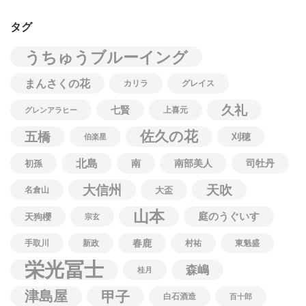
タグ
うちゅうブルーイング
まんさくの花
カリラ
グレイス
久礼
七賢
上喜元
グレンアラヒー
佐久の花
五橋
刈穂
伯楽星
北島
南
南部美人
司牡丹
初孫
大信州
天吹
名倉山
大盃
山本
庭のうぐいす
天狗櫻
宗玄
春鹿
手取川
新政
村祐
東魁盛
栄光冨士
森嶋
桂月
津島屋
甲子
白石酒造
百十郎