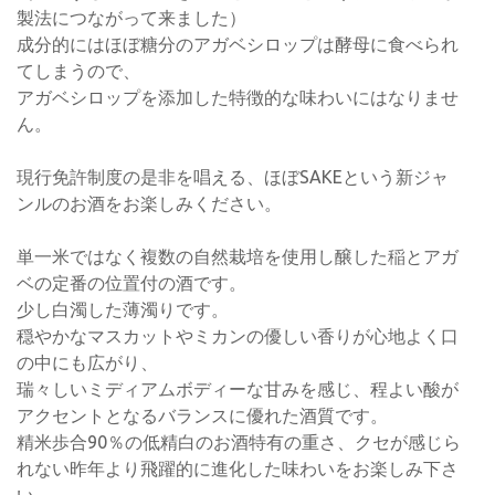
製法につながって来ました）
成分的にはほぼ糖分のアガベシロップは酵母に食べられ
てしまうので、
アガベシロップを添加した特徴的な味わいにはなりませ
ん。
現行免許制度の是非を唱える、ほぼSAKEという新ジャ
ンルのお酒をお楽しみください。
単一米ではなく複数の自然栽培を使用し醸した稲とアガ
ベの定番の位置付の酒です。
少し白濁した薄濁りです。
穏やかなマスカットやミカンの優しい香りが心地よく口
の中にも広がり、
瑞々しいミディアムボディーな甘みを感じ、程よい酸が
アクセントとなるバランスに優れた酒質です。
精米歩合90％の低精白のお酒特有の重さ、クセが感じら
れない昨年より飛躍的に進化した味わいをお楽しみ下さ