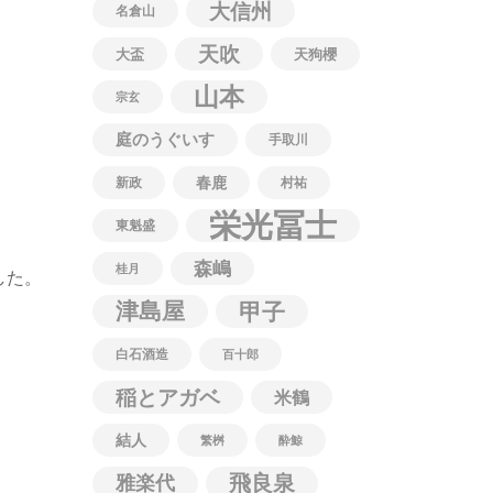
大信州
名倉山
天吹
大盃
天狗櫻
山本
宗玄
庭のうぐいす
手取川
春鹿
新政
村祐
栄光冨士
東魁盛
森嶋
桂月
した。
津島屋
甲子
白石酒造
百十郎
稲とアガベ
米鶴
結人
繁桝
酔鯨
飛良泉
雅楽代