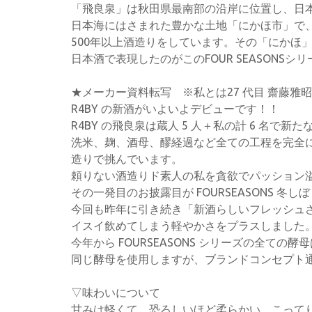
「飛良泉」は秋田県最南部の沿岸に位置し、日
日本海にはさまれた豊かな土地「にかほ市」で
500年以上酒造りをしています。その「にかほ
日本酒で表現したのがこのFOUR SEASONSシ
★メーカー資料転写 ※私とは27 代目 齋藤雅
R4BY の新酒がいよいよデビューです！！
R4BY の飛良泉は蔵人 5 人＋私の計 6 名で
洗米、麹、酒母、醪経過など全ての工程を完全
造りで挑んでいます。
頼りない酒造りド素人の私を貪欲でパッション
その一発目のお披露目が FOURSEASONS 冬し
今回も昨年に引き続き「新酒らしいフレッシュ
イスイ飲めてしまう軽やかさをプラスしました
今年から FOURSEASONS シリーズの全ての酵
同じ酵母を使用しますが、ブランドコンセプト
▽味わいについて
甘みは軽くて、恐ろしいほど柔らかい。こって