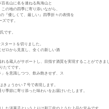
本百名山に名を連ねる鳥海山と
、この地の四季に寄り添いながら、
」の『優しくて、厳しい』四季折々の表情を
リーズです。
昭氏です。
新たなスタートを切りました。
にゼロから見直し、全くの新しい酒
溢れる蔵人がサポートし、目指す酒質を実現することができま
ぼりたてです。
さ」を意識しつつ、飲み飽きせず、ス
。
母はきょうかい 7 号で表現します。
通り季節に寄り添った味わいをお届けいたします。
りした洋菓子というよりは和三盆のような上品な甘みです。