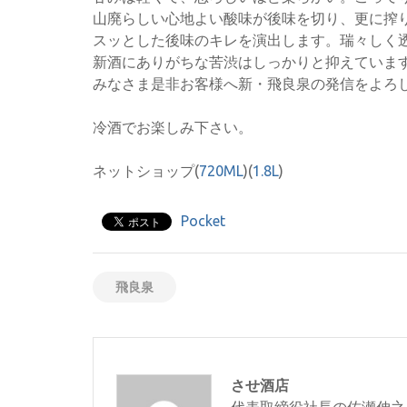
山廃らしい心地よい酸味が後味を切り、更に搾
スッとした後味のキレを演出します。瑞々しく
新酒にありがちな苦渋はしっかりと抑えていま
みなさま是非お客様へ新・飛良泉の発信をよろ
冷酒でお楽しみ下さい。
ネットショップ(
720ML
)(
1.8L
)
Pocket
飛良泉
させ酒店
代表取締役社長の佐瀬伸之