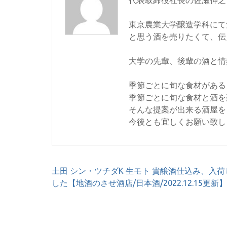
東京農業大学醸造学科にて
と思う酒を売りたくて、伝
大学の先輩、後輩の酒と情
季節ごとに旬な食材がある
季節ごとに旬な食材と酒を
そんな提案が出来る酒屋を
今後とも宜しくお願い致し
投
土田 シン・ツチダK 生モト 貴醸酒仕込み、入荷
稿
した【地酒のさせ酒店/日本酒/2022.12.15更新】
ナ
ビ
ゲ