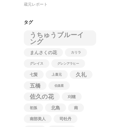
蔵元レポート
タグ
うちゅうブルーイ
ング
まんさくの花
カリラ
グレイス
グレンアラヒー
久礼
七賢
上喜元
五橋
伯楽星
佐久の花
刈穂
北島
南
初孫
南部美人
司牡丹