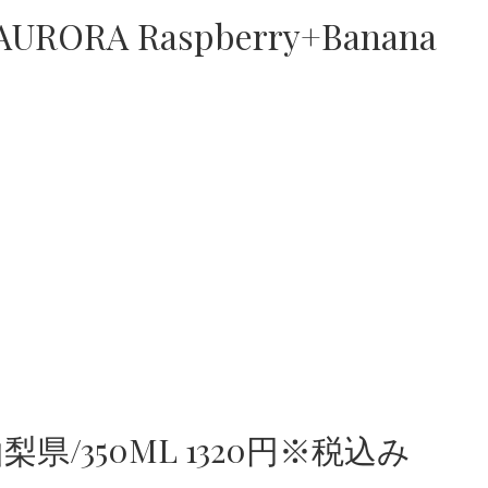
RA Raspberry+Banana
/350ML 1320円※税込み