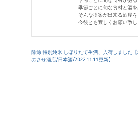
季節ごとに旬な食材と酒を
そんな提案が出来る酒屋を
今後とも宜しくお願い致し
投
酔鯨 特別純米 しぼりたて生酒、入荷しました【
稿
のさせ酒店/日本酒/2022.11.11更新】
ナ
ビ
ゲ
ー
シ
ョ
ン