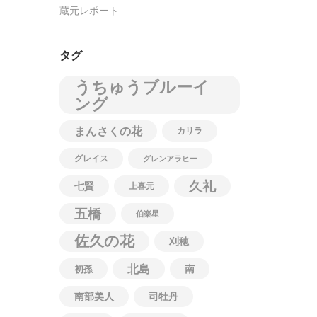
蔵元レポート
タグ
うちゅうブルーイ
ング
まんさくの花
カリラ
グレイス
グレンアラヒー
久礼
七賢
上喜元
五橋
伯楽星
佐久の花
刈穂
北島
南
初孫
南部美人
司牡丹