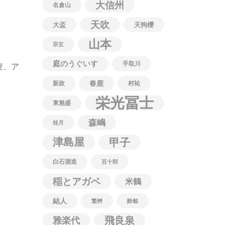
大信州
名倉山
天吹
大盃
天狗櫻
山本
宗玄
庭のうぐいす
手取川
麦、ア
春鹿
新政
村祐
栄光冨士
東魁盛
森嶋
桂月
津島屋
甲子
白石酒造
百十郎
稲とアガベ
米鶴
結人
繁桝
酔鯨
飛良泉
雅楽代