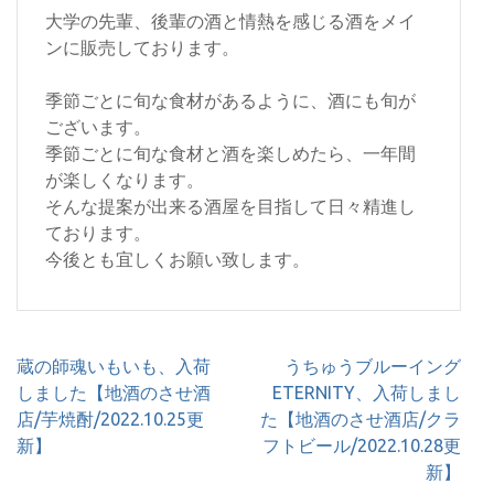
大学の先輩、後輩の酒と情熱を感じる酒をメイ
ンに販売しております。
季節ごとに旬な食材があるように、酒にも旬が
ございます。
季節ごとに旬な食材と酒を楽しめたら、一年間
が楽しくなります。
そんな提案が出来る酒屋を目指して日々精進し
ております。
今後とも宜しくお願い致します。
投
蔵の師魂いもいも、入荷
うちゅうブルーイング
稿
しました【地酒のさせ酒
ETERNITY、入荷しまし
ナ
店/芋焼酎/2022.10.25更
た【地酒のさせ酒店/クラ
ビ
新】
フトビール/2022.10.28更
ゲ
新】