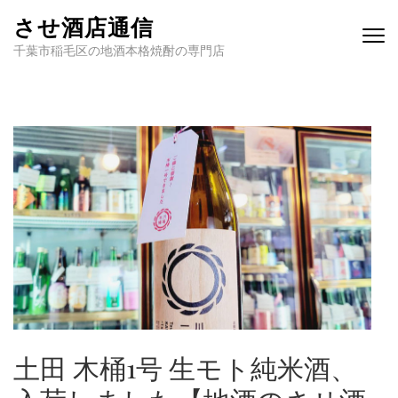
させ酒店通信
千葉市稲毛区の地酒本格焼酎の専門店
土田 木桶1号 生モト純米酒、