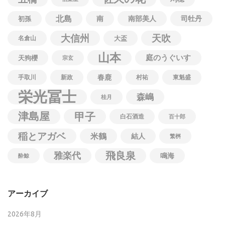
北島
南
南部美人
司牡丹
初孫
大信州
天吹
名倉山
大盃
山本
庭のうぐいす
天狗櫻
宗玄
春鹿
手取川
新政
村祐
東魁盛
栄光冨士
森嶋
桂月
津島屋
甲子
白石酒造
百十郎
稲とアガベ
米鶴
結人
繁桝
飛良泉
雅楽代
鳴海
酔鯨
アーカイブ
2026年8月