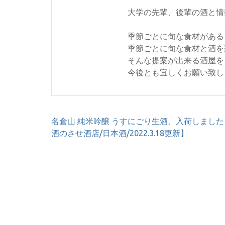
大学の先輩、後輩の酒と情
季節ごとに旬な食材がある
季節ごとに旬な食材と酒を
そんな提案が出来る酒屋を
今後とも宜しくお願い致し
投
名倉山 純米吟醸 うすにごり生酒、入荷しました
稿
酒のさせ酒店/日本酒/2022.3.18更新】
ナ
ビ
ゲ
ー
シ
ョ
ン