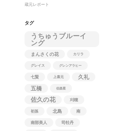
蔵元レポート
タグ
うちゅうブルーイ
ング
まんさくの花
カリラ
グレイス
グレンアラヒー
久礼
七賢
上喜元
五橋
伯楽星
佐久の花
刈穂
北島
南
初孫
南部美人
司牡丹