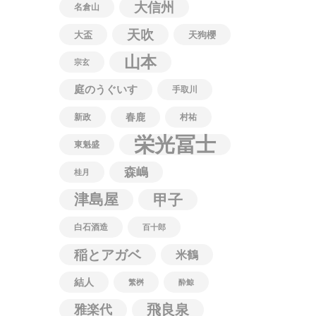
大信州
名倉山
天吹
大盃
天狗櫻
山本
宗玄
庭のうぐいす
手取川
春鹿
新政
村祐
栄光冨士
東魁盛
森嶋
桂月
津島屋
甲子
白石酒造
百十郎
稲とアガベ
米鶴
結人
繁桝
酔鯨
飛良泉
雅楽代