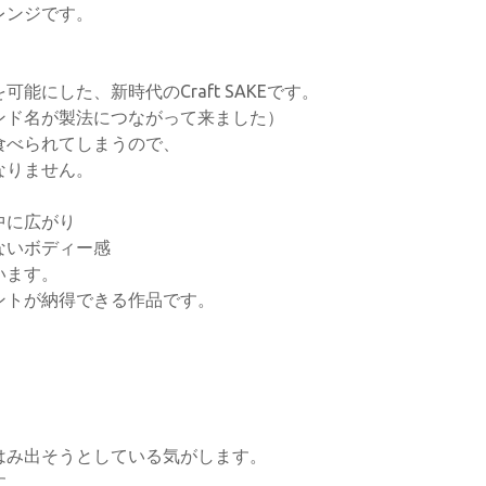
レンジです。
、
にした、新時代のCraft SAKEです。
ンド名が製法につながって来ました）
食べられてしまうので、
なりません。
中に広がり
ないボディー感
います。
ントが納得できる作品です。
はみ出そうとしている気がします。
す。