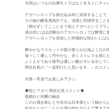
今回はいつもの白麹モトではなく生モトにチャ
アガベシロップを留仕込み時に添加することで
その他の醸造酒免許でも、清酒と同様搾ることを可能
（期せずしてここにきて稲とアガベというブラ
成分的にはほぼ糖分のアガベシロップは酵母に
アガベシロップを添加した特徴的な味わいには
爽やかなマスカットや梨の香りが心地よく口の
瑞々しく優しく円やかな、全くストレスを感じ
ふくよかであり後半は優しい酸がキレを出して
岡住社長の『一皮剥けたと思います。』のコメ
冷酒～常温でお楽しみ下さい。
◆稲とアガベ 岡住社長コメント◆
低精白と吟醸の融合
このお酒を飲むと今自分は日本酒という軸から
自分なんかにこんなお酒が作れるなんて驚きで