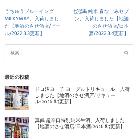
投
うちゅうブルーイング
七冠馬 純米 春なごみセブ
稿
MILKYWAY、入荷しまし
ン、入荷しました【地酒
ナ
た【地酒のさせ酒店/ビー
のさせ酒店/日本
ビ
ル/2022.3.3更新】
酒/2022.3.4更新】
ゲ
ー
検
シ
索:
ョ
ン
最近の投稿
ドロ沼ヨー子 ヨーグルトリキュール、入荷
しました【地酒のさせ酒店/リキュー
ル/2026.8.7更新】
真鶴 超辛口特別純米生酒、入荷しました
【地酒のさせ酒店/日本酒/2026.8.7更新】