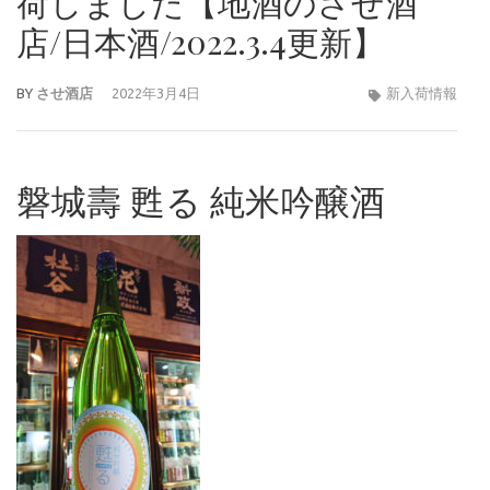
荷しました【地酒のさせ酒
店/日本酒/2022.3.4更新】
BY
させ酒店
2022年3月4日
新入荷情報
磐城壽 甦る 純米吟醸酒