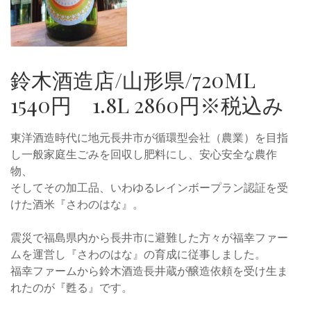
鈴木酒造店/山形県/720ML
1540円 1.8L 2860円※税込み
東洋酒造時代に地元長井市が循環型会社（農業）を目指
し一般家庭生ごみを回収し肥料にし、安心安全な農作
物、
そしてその加工品、いわゆるレインボープラン認証を受
けた酒米『さわのはな』。
震災で福島県内から長井市に避難した方々が福幸ファー
ムを運営し『さわのはな』の育成に従事しました。
福幸ファームから鈴木酒造長井蔵が醸造依頼を受け生ま
れたのが『甦る』です。