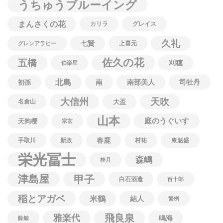
うちゅうブルーイング
まんさくの花
カリラ
グレイス
久礼
七賢
上喜元
グレンアラヒー
佐久の花
五橋
刈穂
伯楽星
北島
南
南部美人
司牡丹
初孫
大信州
天吹
名倉山
大盃
山本
庭のうぐいす
天狗櫻
宗玄
春鹿
手取川
新政
村祐
東魁盛
栄光冨士
森嶋
桂月
津島屋
甲子
白石酒造
百十郎
稲とアガベ
米鶴
結人
繁桝
飛良泉
雅楽代
鳴海
酔鯨