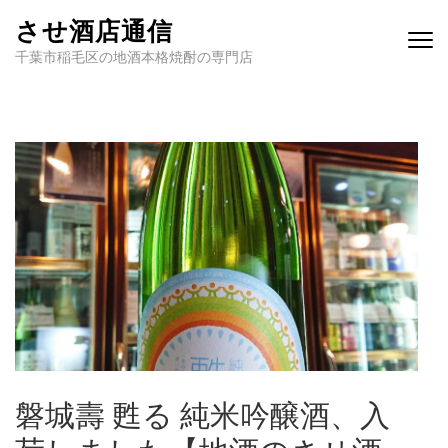
させ酒店通信
千葉市稲毛区の地酒本格焼酎の専門店
磐城壽 甦る 純米吟醸酒、入