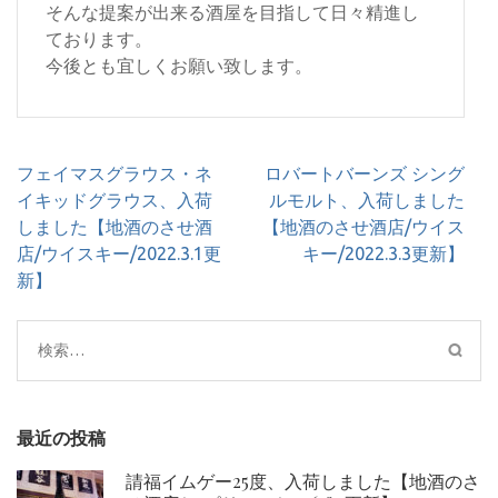
そんな提案が出来る酒屋を目指して日々精進し
ております。
今後とも宜しくお願い致します。
投
フェイマスグラウス・ネ
ロバートバーンズ シング
稿
イキッドグラウス、入荷
ルモルト、入荷しました
ナ
しました【地酒のさせ酒
【地酒のさせ酒店/ウイス
ビ
店/ウイスキー/2022.3.1更
キー/2022.3.3更新】
ゲ
新】
ー
シ
検
ョ
索:
ン
最近の投稿
請福イムゲー25度、入荷しました【地酒のさ