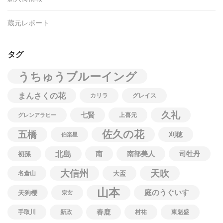
蔵元レポート
タグ
うちゅうブルーイング
まんさくの花
カリラ
グレイス
久礼
七賢
上喜元
グレンアラヒー
佐久の花
五橋
刈穂
伯楽星
北島
南
南部美人
司牡丹
初孫
大信州
天吹
名倉山
大盃
山本
庭のうぐいす
天狗櫻
宗玄
春鹿
手取川
新政
村祐
東魁盛