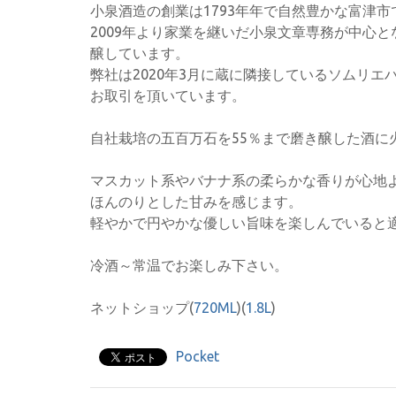
小泉酒造の創業は1793年年で自然豊かな富津
2009年より家業を継いだ小泉文章専務が中心
醸しています。
弊社は2020年3月に蔵に隣接しているソムリ
お取引を頂いています。
自社栽培の五百万石を55％まで磨き醸した酒に
マスカット系やバナナ系の柔らかな香りが心地
ほんのりとした甘みを感じます。
軽やかで円やかな優しい旨味を楽しんでいると
冷酒～常温でお楽しみ下さい。
ネットショップ(
720ML
)(
1.8L
)
Pocket