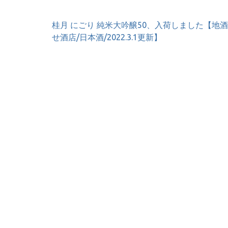
投
桂月 にごり 純米大吟醸50、入荷しました【地
稿
せ酒店/日本酒/2022.3.1更新】
ナ
ビ
ゲ
ー
シ
ョ
ン