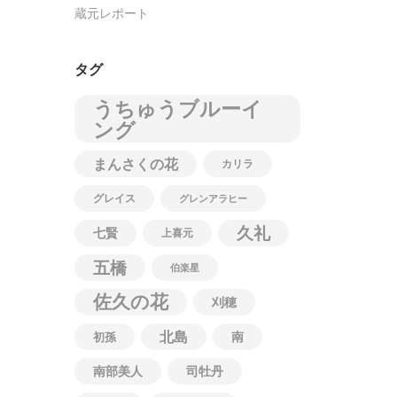
蔵元レポート
タグ
うちゅうブルーイ
ング
まんさくの花
カリラ
グレイス
グレンアラヒー
久礼
七賢
上喜元
五橋
伯楽星
佐久の花
刈穂
北島
南
初孫
南部美人
司牡丹