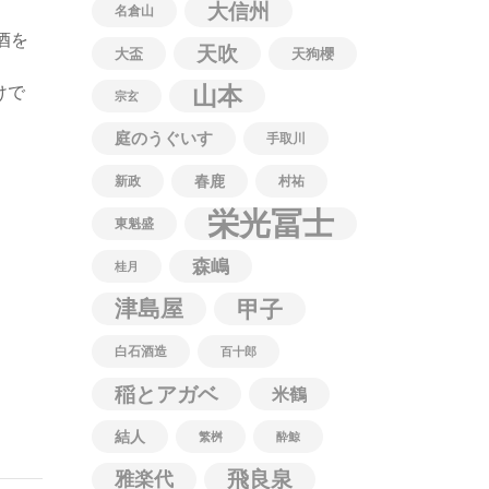
大信州
名倉山
酒を
天吹
大盃
天狗櫻
けで
山本
宗玄
庭のうぐいす
手取川
春鹿
新政
村祐
栄光冨士
東魁盛
森嶋
桂月
津島屋
甲子
白石酒造
百十郎
稲とアガベ
米鶴
結人
繁桝
酔鯨
飛良泉
雅楽代