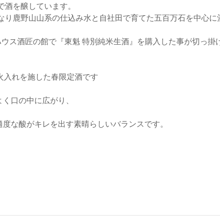
市で酒を醸しています。
となり鹿野山山系の仕込み水と自社田で育てた五百万石を中心に
エハウス酒匠の館で『東魁 特別純米生酒』を購入した事が切っ掛
火入れを施した春限定酒です
よく口の中に広がり、
適度な酸がキレを出す素晴らしいバランスです。