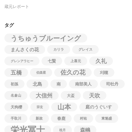
蔵元レポート
タグ
うちゅうブルーイング
まんさくの花
カリラ
グレイス
久礼
七賢
上喜元
グレンアラヒー
佐久の花
五橋
刈穂
伯楽星
北島
南
南部美人
司牡丹
初孫
大信州
天吹
名倉山
大盃
山本
庭のうぐいす
天狗櫻
宗玄
春鹿
手取川
新政
村祐
東魁盛
栄光冨士
森嶋
桂月