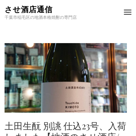
させ酒店通信
千葉市稲毛区の地酒本格焼酎の専門店
土田生酛 別誂 仕込23号、入荷