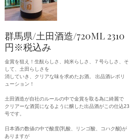
群馬県/土田酒造/720ML 2310
円※税込み
金賞を狙え！生酛らしさ、純米らしさ、７号らしさ、そ
して、土田らしさを
消していき、クリアな味を求めたお酒。 出品酒レボリ
ューション！
土田酒造が自社のルールの中で金賞を取る為に綺麗で
クリアーな酒質になるように醸した出品酒がこの仕込23
号です。
日本酒の数値の中で酸度(乳酸、リンゴ酸、コハク酸)が
ありますが