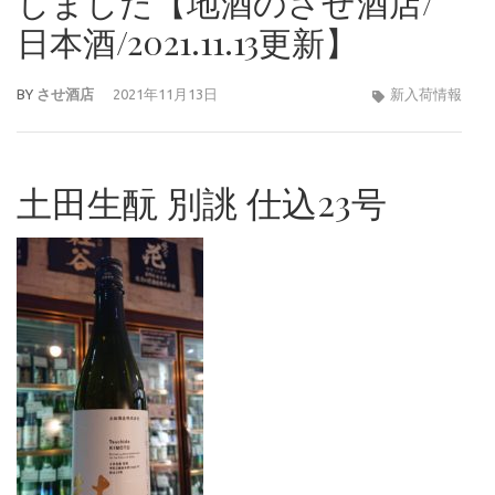
しました【地酒のさせ酒店/
日本酒/2021.11.13更新】
BY
させ酒店
2021年11月13日
新入荷情報
土田生酛 別誂 仕込23号