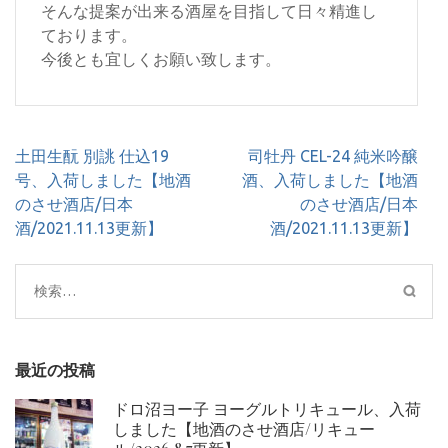
そんな提案が出来る酒屋を目指して日々精進し
ております。
今後とも宜しくお願い致します。
投
土田生酛 別誂 仕込19
司牡丹 CEL-24 純米吟醸
稿
号、入荷しました【地酒
酒、入荷しました【地酒
ナ
のさせ酒店/日本
のさせ酒店/日本
ビ
酒/2021.11.13更新】
酒/2021.11.13更新】
ゲ
ー
検
シ
索:
ョ
ン
最近の投稿
ドロ沼ヨー子 ヨーグルトリキュール、入荷
しました【地酒のさせ酒店/リキュー