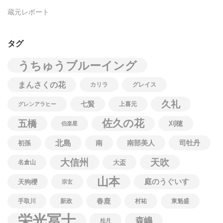
蔵元レポート
タグ
うちゅうブルーイング
まんさくの花
カリラ
グレイス
久礼
七賢
上喜元
グレンアラヒー
佐久の花
五橋
刈穂
伯楽星
北島
南
南部美人
司牡丹
初孫
大信州
天吹
名倉山
大盃
山本
庭のうぐいす
天狗櫻
宗玄
春鹿
手取川
新政
村祐
東魁盛
栄光冨士
森嶋
桂月