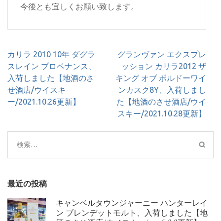
今後とも宜しくお願い致します。
投
カリラ 2010 10年 ダグラ
グランヴァン エクスプレ
稿
スレイン プロベナンス、
ッション カリラ2012 ザ
ナ
入荷しました【地酒のさ
キング オブ ボルドーワイ
ビ
せ酒店/ウイスキ
ンカスク8Y、入荷しまし
ゲ
ー/2021.10.26更新】
た【地酒のさせ酒店/ウイ
ー
スキー/2021.10.28更新】
シ
ョ
検
ン
索:
最近の投稿
キャンベルタウンジャーニー ハンターレイ
ン ブレンデットモルト、入荷しました【地