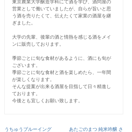
東京農業大学醸造学科にて酒を学び、酒問屋の
営業として働いていましたが、自らが旨いと思
う酒を売りたくて、伝えたくて家業の酒屋を継
ぎました。
大学の先輩、後輩の酒と情熱を感じる酒をメイ
ンに販売しております。
季節ごとに旬な食材があるように、酒にも旬が
ございます。
季節ごとに旬な食材と酒を楽しめたら、一年間
が楽しくなります。
そんな提案が出来る酒屋を目指して日々精進し
ております。
今後とも宜しくお願い致します。
投
うちゅうブルーイング
あたごのまつ 純米吟醸 さ