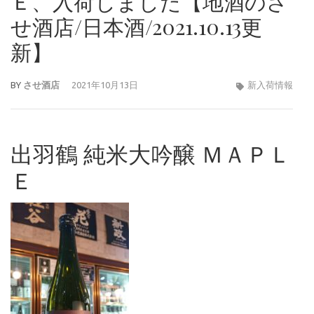
Ｅ、入荷しました【地酒のさ
せ酒店/日本酒/2021.10.13更
新】
BY
させ酒店
2021年10月13日
新入荷情報
出羽鶴 純米大吟醸 ＭＡＰＬ
Ｅ