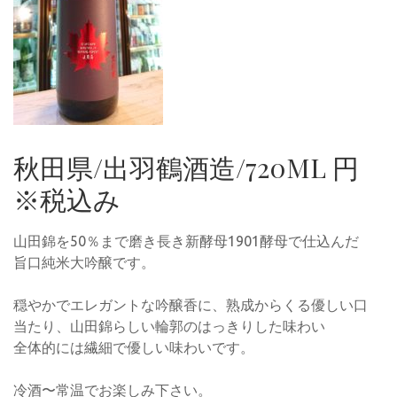
秋田県/出羽鶴酒造/720ML 円
※税込み
山田錦を50％まで磨き長き新酵母1901酵母で仕込んだ
旨口純米大吟醸です。
穏やかでエレガントな吟醸香に、熟成からくる優しい口
当たり、山田錦らしい輪郭のはっきりした味わい
全体的には繊細で優しい味わいです。
冷酒〜常温でお楽しみ下さい。