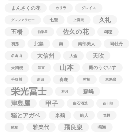
まんさくの花
カリラ
グレイス
久礼
七賢
上喜元
グレンアラヒー
佐久の花
五橋
刈穂
伯楽星
北島
南
南部美人
司牡丹
初孫
大信州
天吹
名倉山
大盃
山本
庭のうぐいす
天狗櫻
宗玄
春鹿
手取川
新政
村祐
東魁盛
栄光冨士
森嶋
桂月
津島屋
甲子
白石酒造
百十郎
稲とアガベ
米鶴
結人
繁桝
飛良泉
雅楽代
鳴海
酔鯨