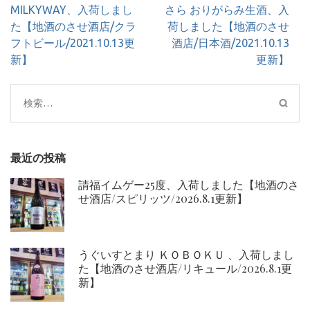
稿
MILKYWAY、入荷しまし
さら おりがらみ生酒、入
ナ
た【地酒のさせ酒店/クラ
荷しました【地酒のさせ
ビ
フトビール/2021.10.13更
酒店/日本酒/2021.10.13
ゲ
新】
更新】
ー
シ
検
ョ
索:
ン
最近の投稿
請福イムゲー25度、入荷しました【地酒のさ
せ酒店/スピリッツ/2026.8.1更新】
うぐいすとまり ＫＯＢＯＫＵ 、入荷しまし
た【地酒のさせ酒店/リキュール/2026.8.1更
新】