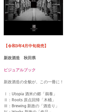
【令和3年4月中旬発売】
新政酒造 秋田県
ビジュアルブック
新政酒造の全貌が、この一冊に！
Ⅰ：Utopia 酒米の郷「鵜養」
Ⅱ：Roots 原点回帰「木桶」
Ⅲ：Brewing 新政の「酒造り」
Ⅳ：Works 新政の「作品」