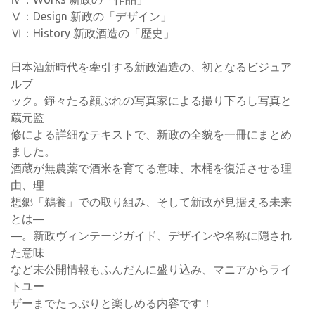
Ⅴ：Design 新政の「デザイン」
Ⅵ：History 新政酒造の「歴史」
日本酒新時代を牽引する新政酒造の、初となるビジュア
ルブ
ック。錚々たる顔ぶれの写真家による撮り下ろし写真と
蔵元監
修による詳細なテキストで、新政の全貌を一冊にまとめ
ました。
酒蔵が無農薬で酒米を育てる意味、木桶を復活させる理
由、理
想郷「鵜養」での取り組み、そして新政が見据える未来
とは―
―。新政ヴィンテージガイド、デザインや名称に隠され
た意味
など未公開情報もふんだんに盛り込み、マニアからライ
トユー
ザーまでたっぷりと楽しめる内容です！