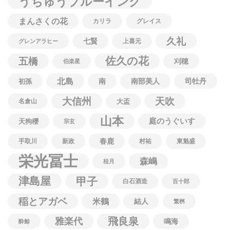
うちゅうブルーイング
まんさくの花
カリラ
グレイス
久礼
七賢
上喜元
グレンアラヒー
佐久の花
五橋
刈穂
伯楽星
北島
南
南部美人
司牡丹
初孫
大信州
天吹
名倉山
大盃
山本
庭のうぐいす
天狗櫻
宗玄
春鹿
手取川
新政
村祐
東魁盛
栄光冨士
森嶋
桂月
津島屋
甲子
白石酒造
百十郎
稲とアガベ
米鶴
結人
繁桝
飛良泉
雅楽代
鳴海
酔鯨