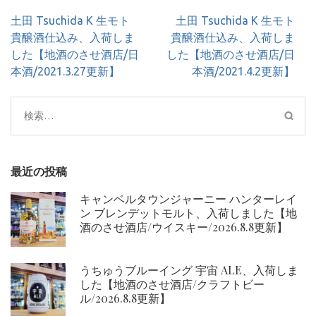
投
土田 Tsuchida K 生モト
土田 Tsuchida K 生モト
稿
貴醸酒仕込み、入荷しま
貴醸酒仕込み、入荷しま
ナ
した【地酒のさせ酒店/日
した【地酒のさせ酒店/日
ビ
本酒/2021.3.27更新】
本酒/2021.4.2更新】
ゲ
ー
検
シ
索:
ョ
ン
最近の投稿
キャンベルタウンジャーニー ハンターレイ
ン ブレンデットモルト、入荷しました【地
酒のさせ酒店/ウイスキー/2026.8.8更新】
うちゅうブルーイング 宇宙 ALE、入荷しま
した【地酒のさせ酒店/クラフトビー
ル/2026.8.8更新】