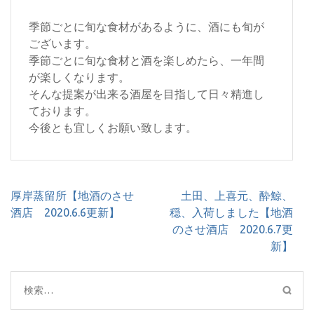
季節ごとに旬な食材があるように、酒にも旬が
ございます。
季節ごとに旬な食材と酒を楽しめたら、一年間
が楽しくなります。
そんな提案が出来る酒屋を目指して日々精進し
ております。
今後とも宜しくお願い致します。
投
厚岸蒸留所【地酒のさせ
土田、上喜元、酔鯨、
稿
酒店 2020.6.6更新】
穏、入荷しました【地酒
ナ
のさせ酒店 2020.6.7更
ビ
新】
ゲ
ー
検
シ
索:
ョ