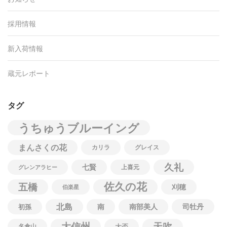
採用情報
新入荷情報
蔵元レポート
タグ
うちゅうブルーイング
まんさくの花
カリラ
グレイス
久礼
七賢
上喜元
グレンアラヒー
佐久の花
五橋
刈穂
伯楽星
北島
南
南部美人
司牡丹
初孫
大信州
天吹
名倉山
大盃