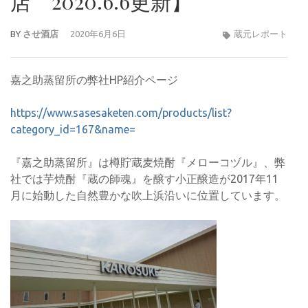
店 2020.6.6更新】
BY
させ酒店
2020年6月6日
蔵元レポート
嘉之助蒸留所の弊社HP紹介ページ
https://www.sasesaketen.com/products/list?
category_id=167&name=
『嘉之助蒸留所』は樽貯蔵麦焼酎『メローコヅル』、弊
社では芋焼酎『蔵の師魂』を醸す小正醸造が2017年11
月に始動した自然豊かな吹上浜沿いに位置しています。