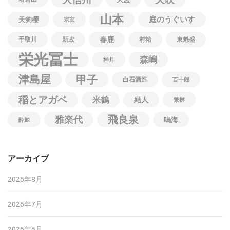
山本
庭のうぐいす
天狗櫻
宗玄
春鹿
手取川
新政
村祐
東魁盛
栄光冨士
森嶋
桂月
津島屋
甲子
白石酒造
百十郎
稲とアガベ
米鶴
結人
繁桝
飛良泉
雅楽代
鳴海
酔鯨
アーカイブ
2026年8月
2026年7月
2026年6月