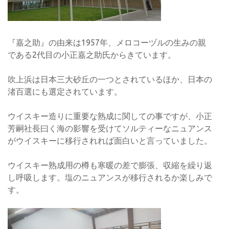
『嘉之助』の由来は1957年、メロコーヅルの生みの親
である2代目の小正嘉之助氏からきています。
吹上浜は日本三大砂丘の一つとされているほか、日本の
渚百選にも選定されています。
ウイスキー造りに重要な熟成に関しての事ですが、小正
芳嗣社長曰く海の影響を受けてソルティーなニュアンス
がウイスキーに移行されれば面白いと言っていました。
ウイスキー熟成用の樽も寒暖の差で膨張、収縮を繰り返
し呼吸します。塩のニュアンスが移行されるか楽しみで
す。