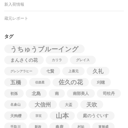
新入荷情報
蔵元レポート
タグ
うちゅうブルーイング
まんさくの花
カリラ
グレイス
久礼
七賢
上喜元
グレンアラヒー
佐久の花
五橋
刈穂
伯楽星
北島
南
南部美人
司牡丹
初孫
大信州
天吹
名倉山
大盃
山本
庭のうぐいす
天狗櫻
宗玄
春鹿
手取川
新政
村祐
東魁盛