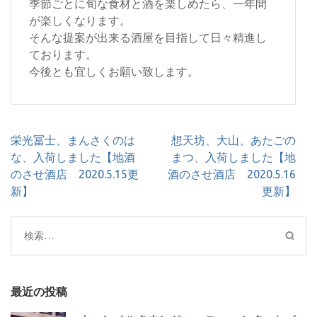
季節ごとに旬な食材と酒を楽しめたら、一年間
が楽しくなります。
そんな提案が出来る酒屋を目指して日々精進し
ております。
今後とも宜しくお願い致します。
投
栄光冨士、まんさくのは
想天坊、大山、あたごの
稿
な、入荷しました【地酒
まつ、入荷しました【地
ナ
のさせ酒店 2020.5.15更
酒のさせ酒店 2020.5.16
ビ
新】
更新】
ゲ
ー
検
シ
索:
ョ
ン
最近の投稿