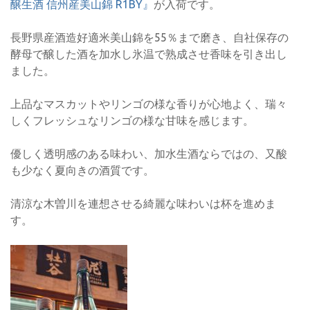
醸生酒 信州産美山錦 R1BY』
が入荷です。
長野県産酒造好適米美山錦を55％まで磨き、自社保存の
酵母で醸した酒を加水し氷温で熟成させ香味を引き出し
ました。
上品なマスカットやリンゴの様な香りが心地よく、瑞々
しくフレッシュなリンゴの様な甘味を感じます。
優しく透明感のある味わい、加水生酒ならではの、又酸
も少なく夏向きの酒質です。
清涼な木曽川を連想させる綺麗な味わいは杯を進めま
す。