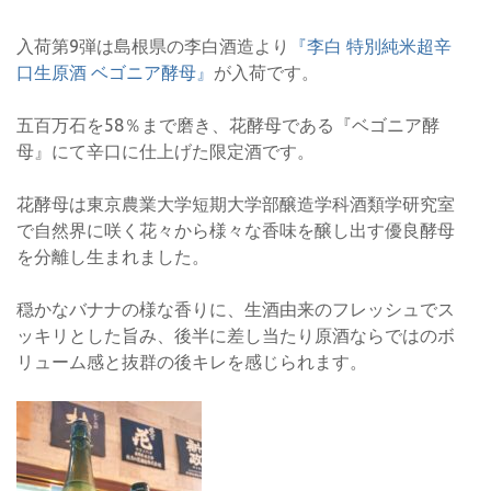
入荷第9弾は島根県の李白酒造より
『李白 特別純米超辛
口生原酒 ベゴニア酵母』
が入荷です。
五百万石を58％まで磨き、花酵母である『ベゴニア酵
母』にて辛口に仕上げた限定酒です。
花酵母は東京農業大学短期大学部醸造学科酒類学研究室
で自然界に咲く花々から様々な香味を醸し出す優良酵母
を分離し生まれました。
穏かなバナナの様な香りに、生酒由来のフレッシュでス
ッキリとした旨み、後半に差し当たり原酒ならではのボ
リューム感と抜群の後キレを感じられます。