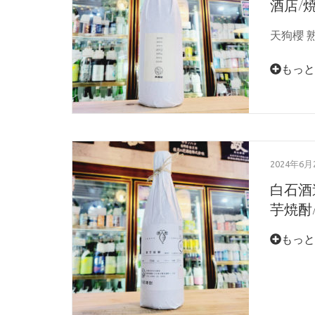
酒店/焼
天狗櫻 熟
もっと
2024年6月
白石酒造
芋焼酎/2
もっと