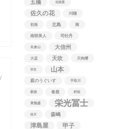
五橋
伯楽星
佐久の花
刈穂
北島
南
初孫
南部美人
司牡丹
大信州
名倉山
天吹
大盃
天狗櫻
山本
宗玄
/
庭のうぐいす
手取川
春鹿
新政
村祐
栄光冨士
東魁盛
森嶋
桂月
津島屋
甲子