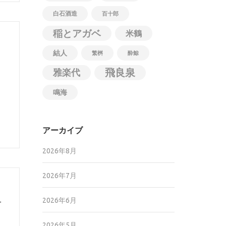
白石酒造
百十郎
稲とアガベ
米鶴
結人
繁桝
酔鯨
飛良泉
雅楽代
鳴海
アーカイブ
2026年8月
2026年7月
せ
2026年6月
2026年5月