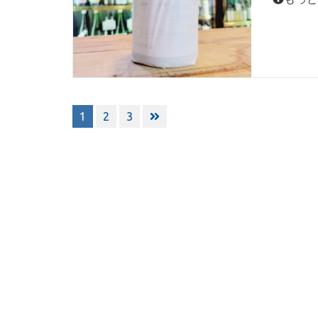
投
1
2
3
稿
ナ
ビ
ゲ
ー
シ
ョ
ン