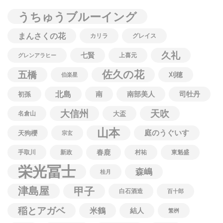
うちゅうブルーイング
まんさくの花
カリラ
グレイス
久礼
七賢
上喜元
グレンアラヒー
佐久の花
五橋
刈穂
伯楽星
北島
南
南部美人
司牡丹
初孫
大信州
天吹
名倉山
大盃
山本
庭のうぐいす
天狗櫻
宗玄
春鹿
手取川
新政
村祐
東魁盛
栄光冨士
森嶋
桂月
津島屋
甲子
白石酒造
百十郎
稲とアガベ
米鶴
結人
繁桝