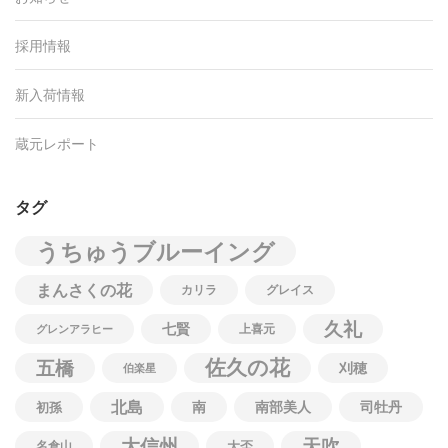
採用情報
新入荷情報
蔵元レポート
タグ
うちゅうブルーイング
まんさくの花
カリラ
グレイス
久礼
七賢
上喜元
グレンアラヒー
佐久の花
五橋
刈穂
伯楽星
北島
南
南部美人
司牡丹
初孫
大信州
天吹
名倉山
大盃