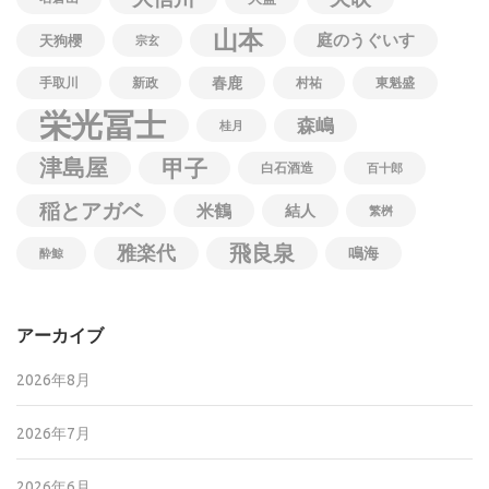
山本
庭のうぐいす
天狗櫻
宗玄
春鹿
手取川
新政
村祐
東魁盛
栄光冨士
森嶋
桂月
津島屋
甲子
白石酒造
百十郎
稲とアガベ
米鶴
結人
繁桝
飛良泉
雅楽代
鳴海
酔鯨
アーカイブ
2026年8月
2026年7月
2026年6月