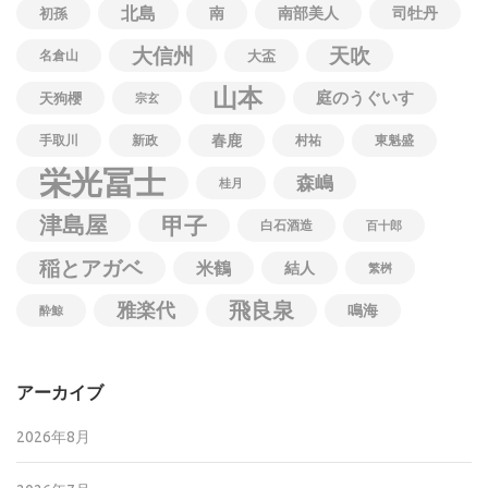
北島
南
南部美人
司牡丹
初孫
大信州
天吹
名倉山
大盃
山本
庭のうぐいす
天狗櫻
宗玄
春鹿
手取川
新政
村祐
東魁盛
栄光冨士
森嶋
桂月
津島屋
甲子
白石酒造
百十郎
稲とアガベ
米鶴
結人
繁桝
飛良泉
雅楽代
鳴海
酔鯨
アーカイブ
2026年8月