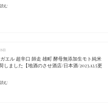
読む
月5日
燗ガエル 超辛口 師走 雄町 酵母無添加生モト純米
しました【地酒のさせ酒店/日本酒/2023.12.5更
】
読む