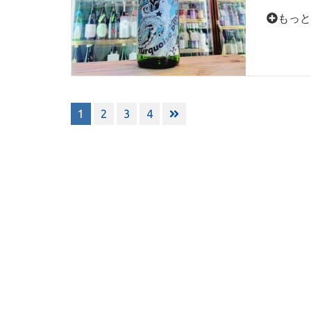
もっと
投
1
2
3
4
稿
ナ
ビ
ゲ
ー
シ
ョ
ン