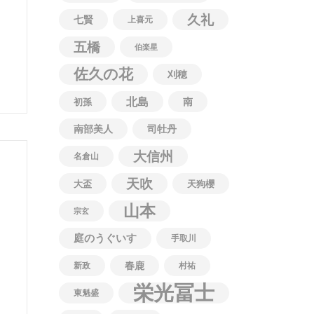
久礼
七賢
上喜元
五橋
伯楽星
佐久の花
刈穂
北島
南
初孫
南部美人
司牡丹
大信州
名倉山
天吹
大盃
天狗櫻
山本
宗玄
庭のうぐいす
手取川
春鹿
新政
村祐
栄光冨士
東魁盛