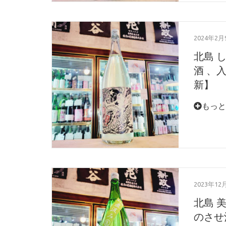
2024年2月
北島 
酒 、入
新】
もっと
2023年12
北島 
のさせ酒