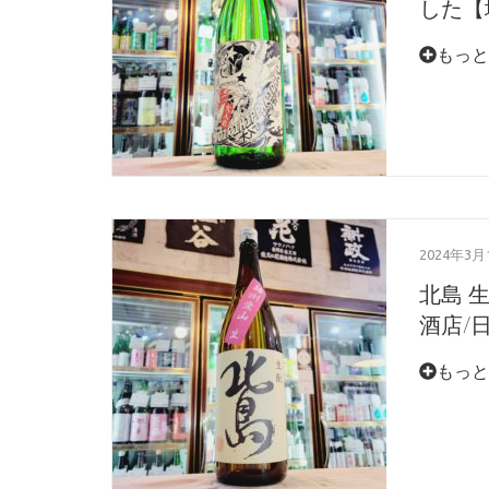
した【地
もっと
2024年3月
北島 
酒店/日
もっと