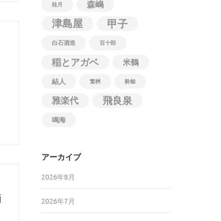
森嶋
桂月
津島屋
甲子
白石酒造
百十郎
稲とアガベ
米鶴
結人
繁桝
酔鯨
飛良泉
雅楽代
鳴海
アーカイブ
2026年8月
酒
2026年7月