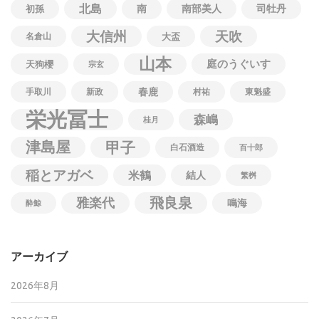
北島
南
南部美人
司牡丹
初孫
大信州
天吹
名倉山
大盃
山本
庭のうぐいす
天狗櫻
宗玄
春鹿
手取川
新政
村祐
東魁盛
栄光冨士
森嶋
桂月
津島屋
甲子
白石酒造
百十郎
稲とアガベ
米鶴
結人
繁桝
飛良泉
雅楽代
鳴海
酔鯨
アーカイブ
2026年8月