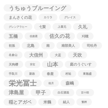
うちゅうブルーイング
まんさくの花
カリラ
グレイス
久礼
七賢
上喜元
グレンアラヒー
佐久の花
五橋
刈穂
伯楽星
北島
南
南部美人
司牡丹
初孫
大信州
天吹
名倉山
大盃
山本
庭のうぐいす
天狗櫻
宗玄
春鹿
手取川
新政
村祐
東魁盛
栄光冨士
森嶋
桂月
津島屋
甲子
白石酒造
百十郎
稲とアガベ
米鶴
結人
繁桝