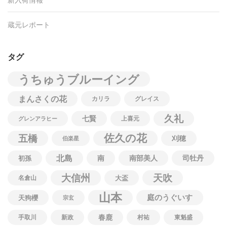
蔵元レポート
タグ
うちゅうブルーイング
まんさくの花
カリラ
グレイス
久礼
七賢
上喜元
グレンアラヒー
佐久の花
五橋
刈穂
伯楽星
北島
南
南部美人
司牡丹
初孫
大信州
天吹
名倉山
大盃
山本
庭のうぐいす
天狗櫻
宗玄
春鹿
手取川
新政
村祐
東魁盛