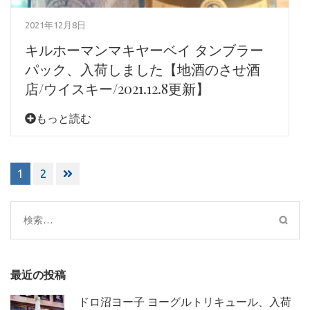
2021年12月8日
キルホーマンマキヤーベイ タンブラー
パック、入荷しました【地酒のさせ酒
店/ウイスキー/2021.12.8更新】
もっと読む
投
1
2
稿
ナ
ビ
検
ゲ
索:
ー
シ
最近の投稿
ョ
ン
ドロ沼ヨー子 ヨーグルトリキュール、入荷