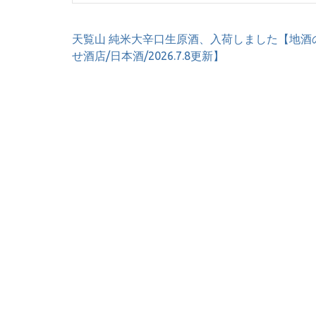
投
天覧山 純米大辛口生原酒、入荷しました【地酒
稿
せ酒店/日本酒/2026.7.8更新】
ナ
ビ
ゲ
ー
シ
ョ
ン