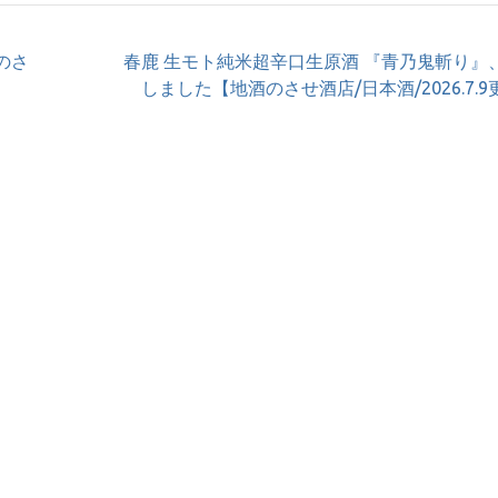
のさ
春鹿 生モト純米超辛口生原酒 『青乃鬼斬り』
しました【地酒のさせ酒店/日本酒/2026.7.9