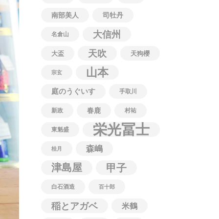
南部美人
司牡丹
大信州
名倉山
天吹
大盃
天狗櫻
山本
宗玄
庭のうぐいす
手取川
春鹿
新政
村祐
栄光冨士
東魁盛
森嶋
桂月
津島屋
甲子
白石酒造
百十郎
稲とアガベ
米鶴