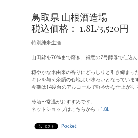
鳥取県 山根酒造場
税込価格： 1.8L/3,520円
特別純米生酒
山田錦を70%まで磨き、得意の7号酵母で仕込
穏やかな米由来の香りにどっしりと引き締まっ
キレを与え余韻の心地よい味わいとなっていま
今期は14度台のアルコールで軽やかな仕上がり
冷酒〜常温がおすすめです。
ネットショップはこちらから→
1.8L
Pocket