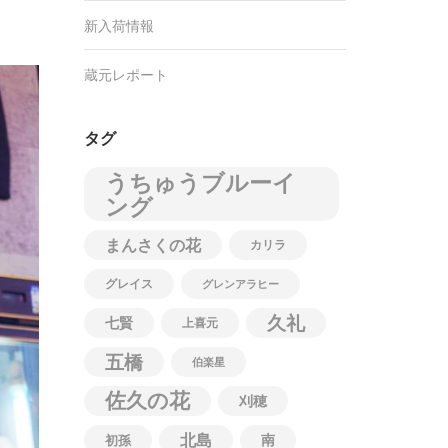
新入荷情報
蔵元レポート
タグ
うちゅうブルーイ
ング
まんさくの花
カリラ
グレイス
グレンアラヒー
久礼
七賢
上喜元
五橋
伯楽星
佐久の花
刈穂
北島
南
初孫