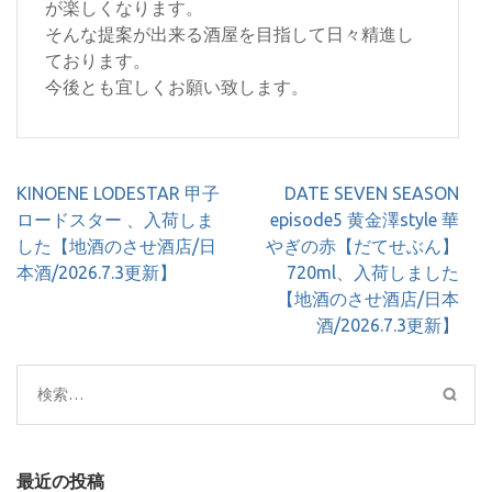
が楽しくなります。
そんな提案が出来る酒屋を目指して日々精進し
ております。
今後とも宜しくお願い致します。
投
KINOENE LODESTAR 甲子
DATE SEVEN SEASON
稿
ロードスター 、入荷しま
episode5 黄金澤style 華
ナ
した【地酒のさせ酒店/日
やぎの赤【だてせぶん】
ビ
本酒/2026.7.3更新】
720ml、入荷しました
ゲ
【地酒のさせ酒店/日本
ー
酒/2026.7.3更新】
シ
ョ
検
ン
索:
最近の投稿