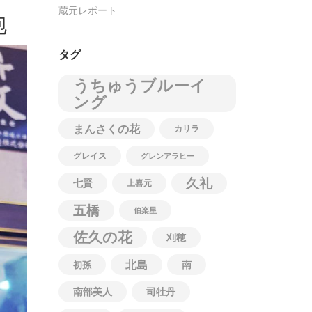
蔵元レポート
泡
タグ
うちゅうブルーイ
ング
まんさくの花
カリラ
グレイス
グレンアラヒー
久礼
七賢
上喜元
五橋
伯楽星
佐久の花
刈穂
北島
南
初孫
南部美人
司牡丹