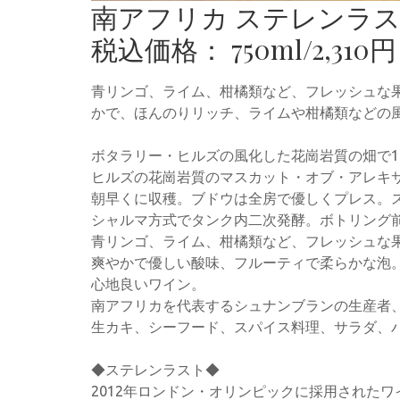
南アフリカ ステレンラ
税込価格： 750ml/2,310円
青リンゴ、ライム、柑橘類など、フレッシュな
かで、ほんのりリッチ、ライムや柑橘類などの
ボタラリー・ヒルズの風化した花崗岩質の畑で1
ヒルズの花崗岩質のマスカット・オブ・アレキ
朝早くに収穫。ブドウは全房で優しくプレス。
シャルマ方式でタンク内二次発酵。ボトリング
青リンゴ、ライム、柑橘類など、フレッシュな
爽やかで優しい酸味、フルーティで柔らかな泡
心地良いワイン。
南アフリカを代表するシュナンブランの生産者
生カキ、シーフード、スパイス料理、サラダ、
◆ステレンラスト◆
2012年ロンドン・オリンピックに採用されたワ