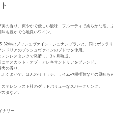
スト
果実の香り。爽やかで優しい酸味、フルーティで柔らかな泡。
風味も豊かで心地良いワイン。
5-32年のブッシュヴァイン・シュナンブランと、同じボタラ
サンドリアのブッシュヴァインのブドウを使用。
ステンレスタンクで発酵し、3ヶ月熟成。
前にマスカット・オブ・アレキサンドリアをブレンド。
果実の香り。
。ふくよかで、ほんのりリッチ、ライムや柑橘類などの風味も
、ステレンラスト社のグッドバリューなスパークリング。
パスタなど。
イナリー