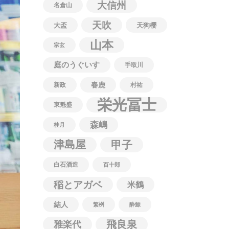
大信州
名倉山
天吹
大盃
天狗櫻
山本
宗玄
庭のうぐいす
手取川
春鹿
新政
村祐
栄光冨士
東魁盛
森嶋
桂月
津島屋
甲子
白石酒造
百十郎
稲とアガベ
米鶴
結人
繁桝
酔鯨
飛良泉
雅楽代