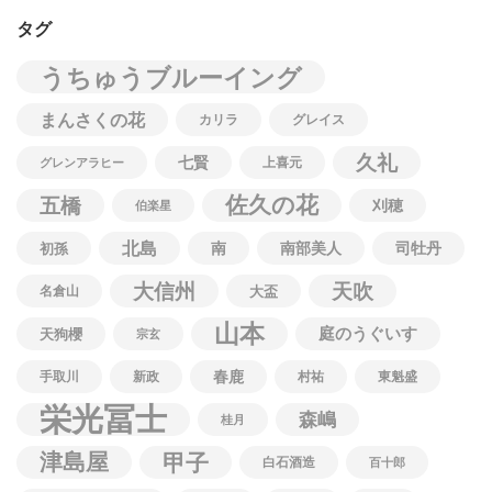
タグ
うちゅうブルーイング
まんさくの花
カリラ
グレイス
久礼
七賢
上喜元
グレンアラヒー
佐久の花
五橋
刈穂
伯楽星
北島
南
南部美人
司牡丹
初孫
大信州
天吹
名倉山
大盃
山本
庭のうぐいす
天狗櫻
宗玄
春鹿
手取川
新政
村祐
東魁盛
栄光冨士
森嶋
桂月
津島屋
甲子
白石酒造
百十郎