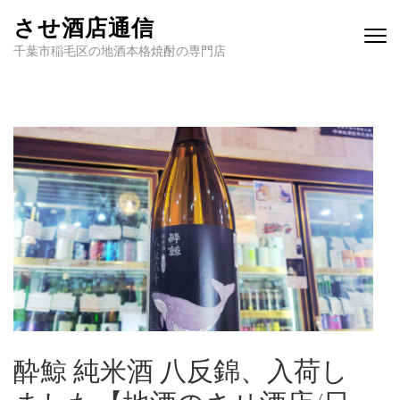
させ酒店通信
千葉市稲毛区の地酒本格焼酎の専門店
酔鯨 純米酒 八反錦、入荷し