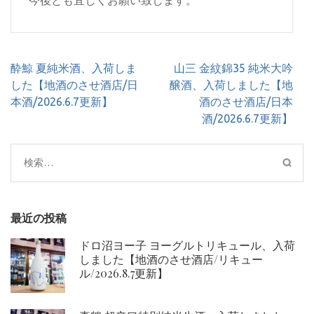
今後とも宜しくお願い致します。
投
酔鯨 夏純米酒、入荷しま
山三 金紋錦35 純米大吟
稿
した【地酒のさせ酒店/日
醸酒、入荷しました【地
ナ
本酒/2026.6.7更新】
酒のさせ酒店/日本
ビ
酒/2026.6.7更新】
ゲ
ー
検
シ
索:
ョ
ン
最近の投稿
ドロ沼ヨー子 ヨーグルトリキュール、入荷
しました【地酒のさせ酒店/リキュー
ル/2026.8.7更新】