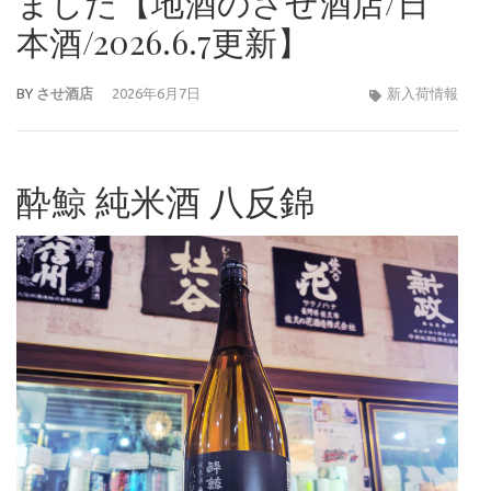
ました【地酒のさせ酒店/日
本酒/2026.6.7更新】
BY
させ酒店
2026年6月7日
新入荷情報
酔鯨 純米酒 八反錦